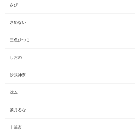
さび
さめない
三色ひつじ
しおの
汐張神奈
沈ム
紫月るな
十筆斎