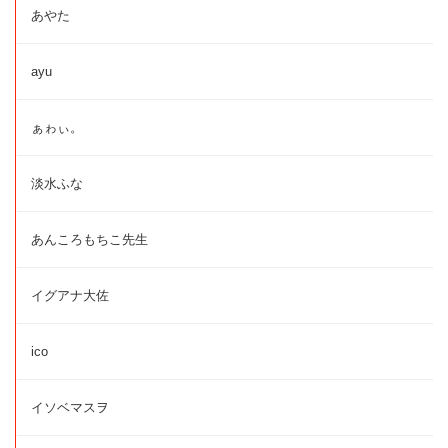
あやた
ayu
ぁゎぃ。
淡水ふな
あんころもちこ先生
イグアナ大佐
ico
イソベマスヲ