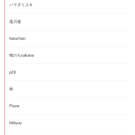
ハラダミユキ
遥川遊
haruchan
晴のちsakana
p19
柊
Pione
hibiyuu