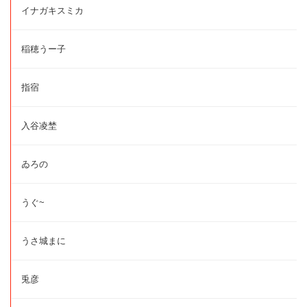
イナガキスミカ
稲穂うー子
指宿
入谷凌埜
ゐろの
うぐ~
うさ城まに
兎彦