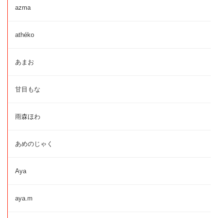
azma
athéko
あまお
甘目もな
雨森ほわ
あめのじゃく
Aya
aya.m