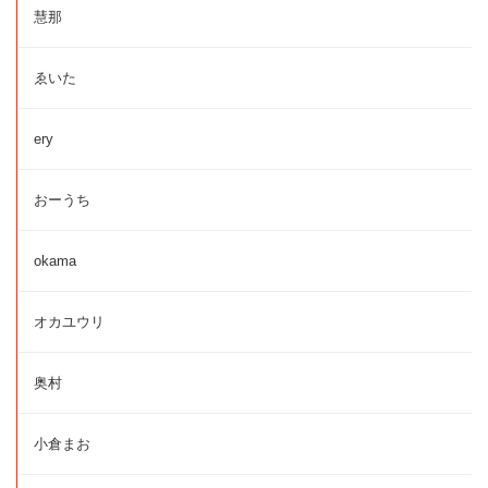
慧那
ゑいた
ery
おーうち
okama
オカユウリ
奥村
小倉まお