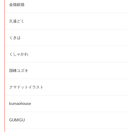
金猫銀猫
久遠どく
くきは
くしゃかわ
国峰ユズキ
クマドットイラスト
kumaohouse
GUMIGU