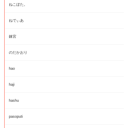
ねこぽた。
ねでぃあ
錬宮
のだかおり
hao
haji
hashu
pasoputi