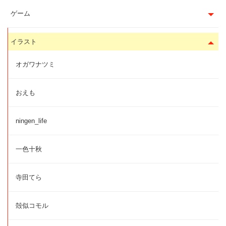
ゲーム
イラスト
オガワナツミ
おえも
ningen_life
一色十秋
寺田てら
殻似コモル