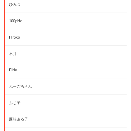
ひみつ
100pHz
Hiroko
不井
FiNe
ふーごろさん
ふじ子
豚箱ゑる子