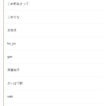
こめ村あさって
こめりな
古弥月
ko_yu
gon
斉藤知子
さいはて駅
saki