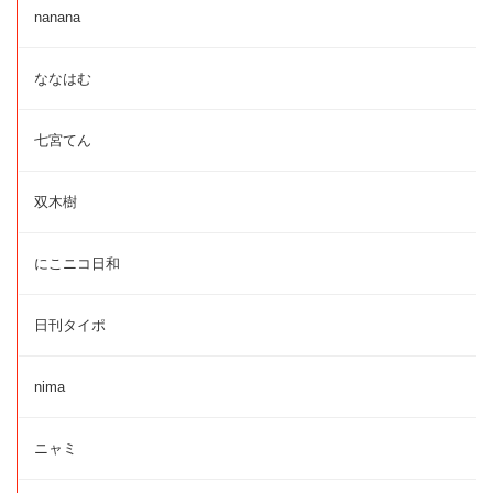
nanana
ななはむ
七宮てん
双木樹
にこニコ日和
日刊タイポ
nima
ニャミ