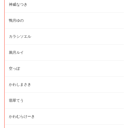
神威なつき
鴨月ゆの
カラシソエル
鴉月ルイ
空っぽ
かわしまさき
翡翠てう
かわむらけーき