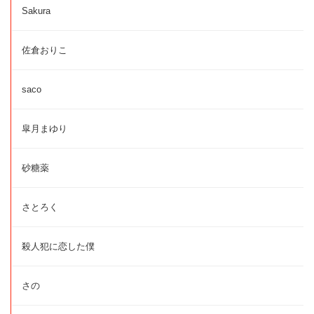
Sakura
佐倉おりこ
saco
皐月まゆり
砂糖薬
さとろく
殺人犯に恋した僕
さの