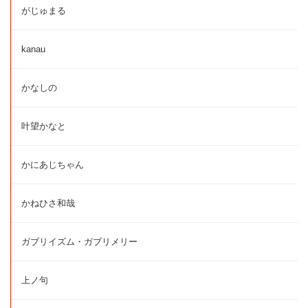
がじゅまる
kanau
かなしの
叶望かなと
かにあじちゃん
かねひさ和哉
ガブリイズム・ガブリメリー
上ノ句