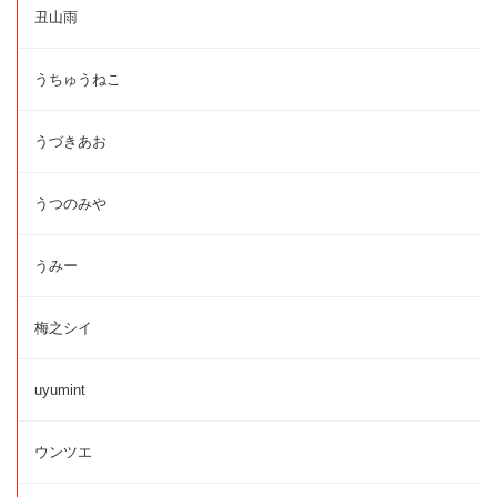
丑山雨
うちゅうねこ
うづきあお
うつのみや
うみー
梅之シイ
uyumint
ウンツエ