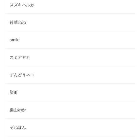
スズキハルカ
鈴華ねね
smile
スミアヤカ
ずんどうネコ
染町
染山ゆか
そねぽん