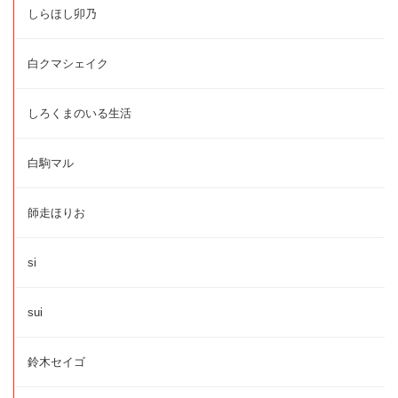
しらほし卯乃
白クマシェイク
しろくまのいる生活
白駒マル
師走ほりお
si
sui
鈴木セイゴ