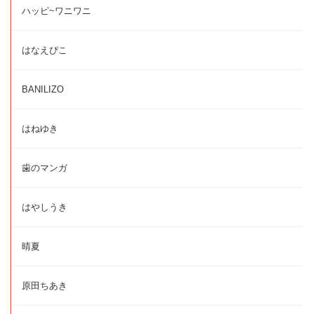
ハッピ~ワニワニ
はなえぴこ
BANILIZO
はねゆき
歯のマンガ
はやしうき
晴夏
原田ちあき