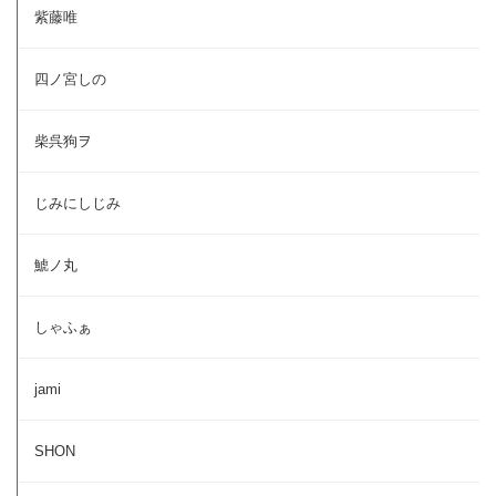
紫藤唯
四ノ宮しの
柴呉狗ヲ
じみにしじみ
鯱ノ丸
しゃふぁ
jami
SHON