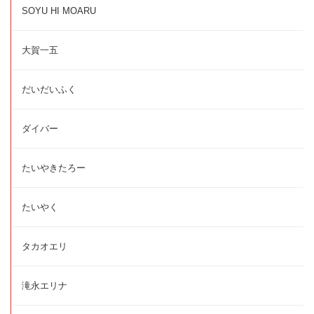
SOYU HI MOARU
大賀一五
だいだいふく
ダイバー
たいやきたろー
たいやく
タカオエリ
滝永エリナ