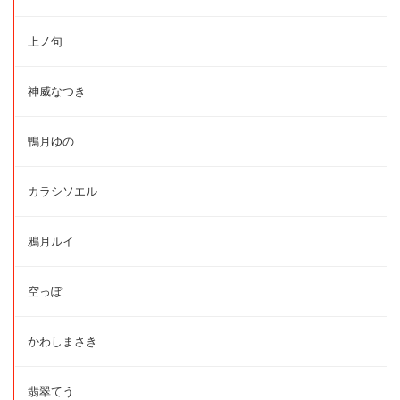
上ノ句
神威なつき
鴨月ゆの
カラシソエル
鴉月ルイ
空っぽ
かわしまさき
翡翠てう