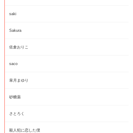
saki
Sakura
佐倉おりこ
saco
皐月まゆり
砂糖薬
さとろく
殺人犯に恋した僕