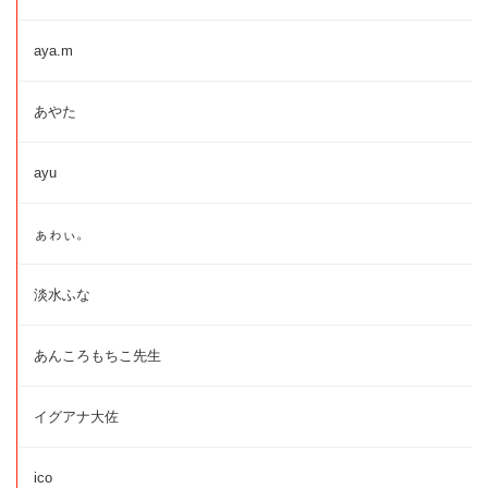
aya.m
あやた
ayu
ぁゎぃ。
淡水ふな
あんころもちこ先生
イグアナ大佐
ico