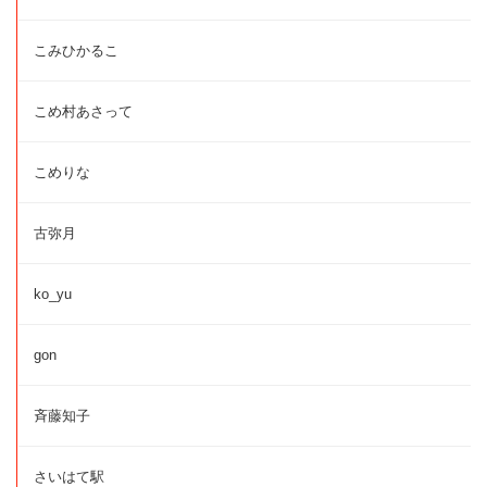
こみひかるこ
こめ村あさって
こめりな
古弥月
ko_yu
gon
斉藤知子
さいはて駅