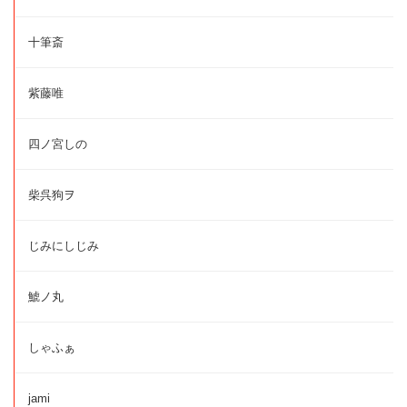
十筆斎
紫藤唯
四ノ宮しの
柴呉狗ヲ
じみにしじみ
鯱ノ丸
しゃふぁ
jami