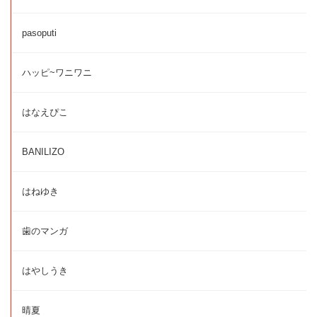
pasoputi
ハッピ~ワニワニ
はなえぴこ
BANILIZO
はねゆき
歯のマンガ
はやしうき
晴夏