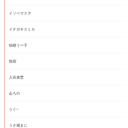
イソベマスヲ
イナガキスミカ
稲穂うー子
指宿
入谷凌埜
ゐろの
うぐ~
うさ城まに