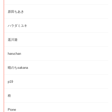
原田ちあき
ハラダミユキ
遥川遊
haruchan
晴のちsakana
p19
柊
Pione