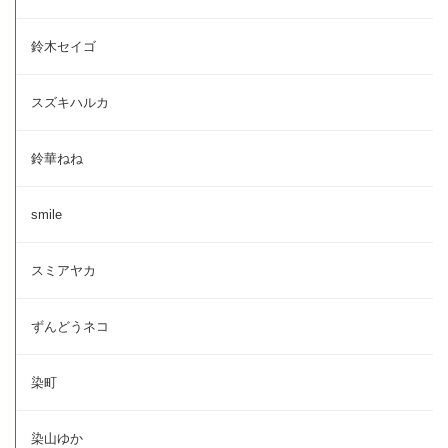
鈴木セイゴ
スズキハルカ
鈴華ねね
smile
スミアヤカ
ずんどうネコ
染町
染山ゆか