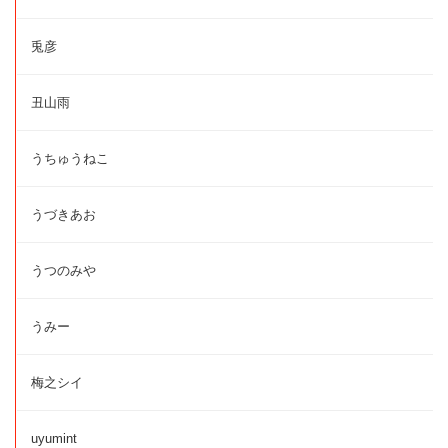
兎彦
丑山雨
うちゅうねこ
うづきあお
うつのみや
うみー
梅之シイ
uyumint