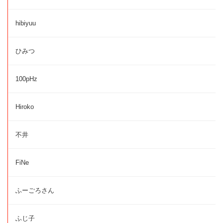
hibiyuu
ひみつ
100pHz
Hiroko
不井
FiNe
ふーごろさん
ふじ子