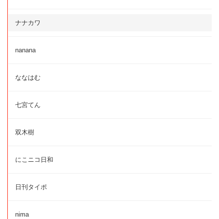
ナナカワ
nanana
ななはむ
七宮てん
双木樹
にこニコ日和
日刊タイポ
nima