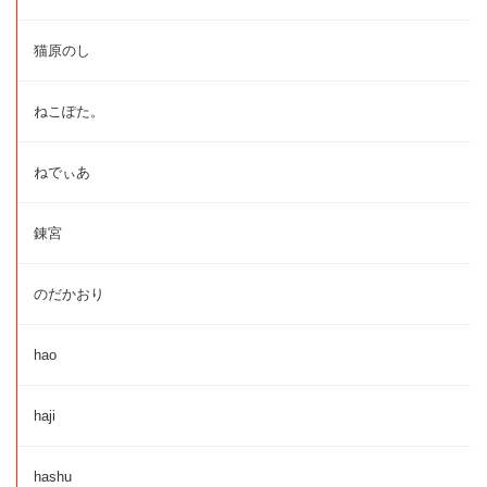
猫原のし
ねこぽた。
ねでぃあ
錬宮
のだかおり
hao
haji
hashu