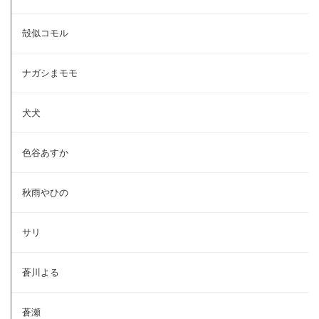
殻似コモル
ナガシまモモ
犬犬
色谷あすか
秋雨やひの
サリ
蒼川よる
蒼瀬