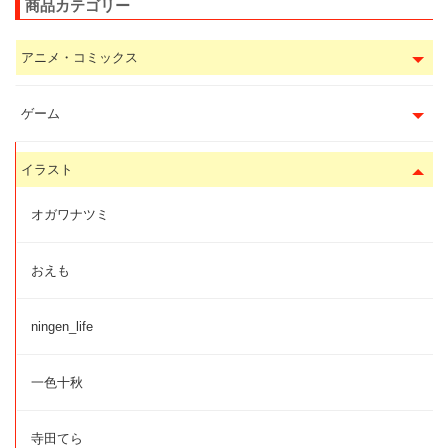
商品カテゴリー
アニメ・コミックス
ゲーム
イラスト
オガワナツミ
おえも
ningen_life
一色十秋
寺田てら