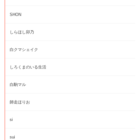
SHON
しらほし卯乃
白クマシェイク
しろくまのいる生活
白駒マル
師走ほりお
si
sui