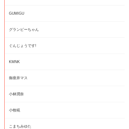
GUMIGU
グランピーちゃん
ぐんじょうです!
KMNK
御座井マス
小林潤奈
小牧椛
こまちみゆた