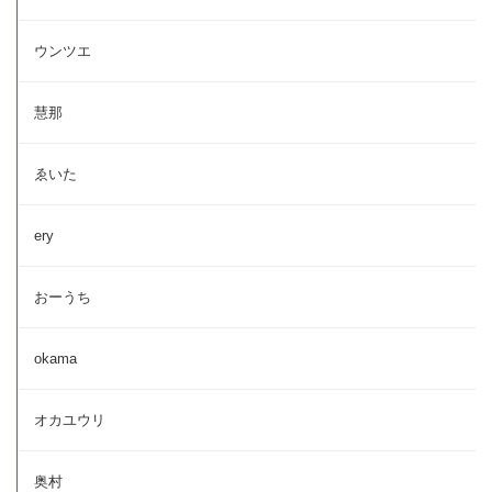
ウンツエ
慧那
ゑいた
ery
おーうち
okama
オカユウリ
奥村