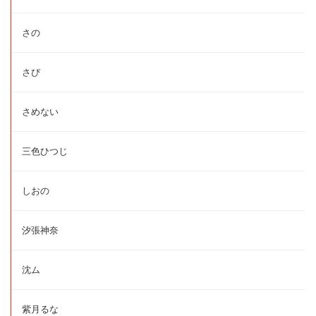
さの
さび
さめない
三色ひつじ
しおの
汐張神奈
沈ム
紫月るな