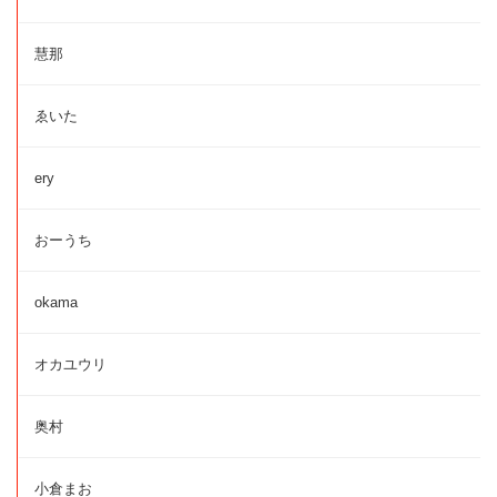
慧那
ゑいた
ery
おーうち
okama
オカユウリ
奥村
小倉まお