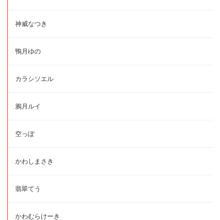
神威なつき
鴨月ゆの
カラシソエル
鴉月ルイ
空っぽ
かわしまさき
翡翠てう
かわむらけーき