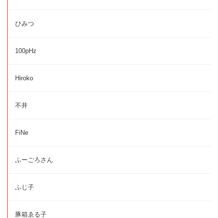
ひみつ
100pHz
Hiroko
不井
FiNe
ふーごろさん
ふじ子
豚箱ゑる子