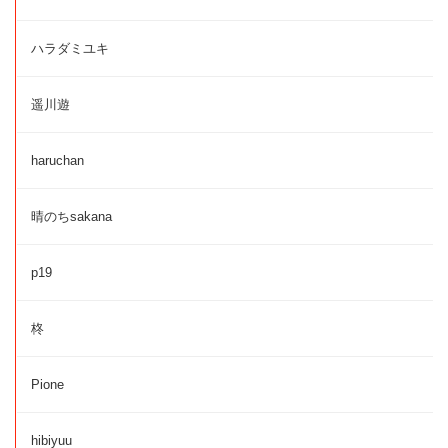
ハラダミユキ
遥川遊
haruchan
晴のちsakana
p19
柊
Pione
hibiyuu