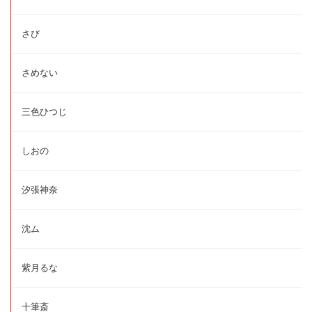
さび
さめない
三色ひつじ
しおの
汐張神奈
沈ム
紫月るな
十筆斎