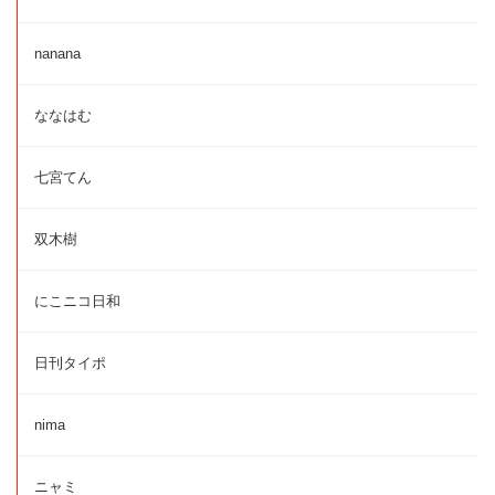
nanana
ななはむ
七宮てん
双木樹
にこニコ日和
日刊タイポ
nima
ニャミ