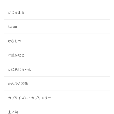
がじゅまる
kanau
かなしの
叶望かなと
かにあじちゃん
かねひさ和哉
ガブリイズム・ガブリメリー
上ノ句