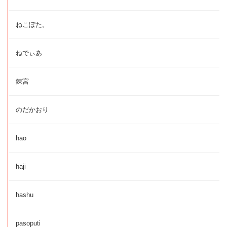
ねこぽた。
ねでぃあ
錬宮
のだかおり
hao
haji
hashu
pasoputi