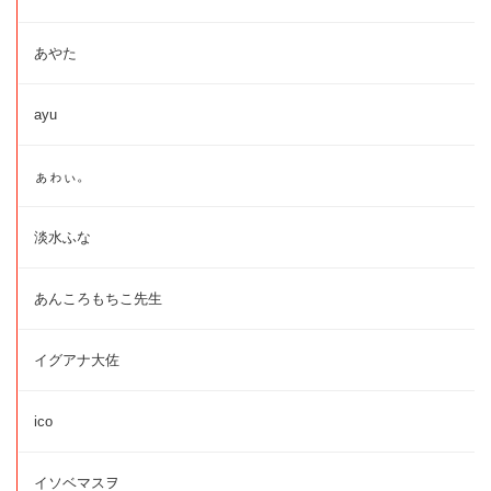
あやた
ayu
ぁゎぃ。
淡水ふな
あんころもちこ先生
イグアナ大佐
ico
イソベマスヲ