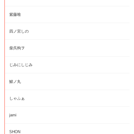
紫藤唯
四ノ宮しの
柴呉狗ヲ
じみにしじみ
鯱ノ丸
しゃふぁ
jami
SHON