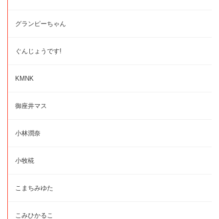
グランピーちゃん
ぐんじょうです!
KMNK
御座井マス
小林潤奈
小牧椛
こまちみゆた
こみひかるこ