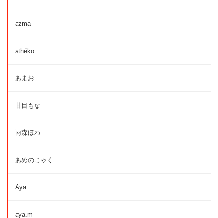
azma
athéko
あまお
甘目もな
雨森ほわ
あめのじゃく
Aya
aya.m