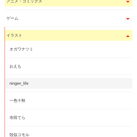
アニメ・コミックス
ゲーム
イラスト
オガワナツミ
おえも
ningen_life
一色十秋
寺田てら
殻似コモル