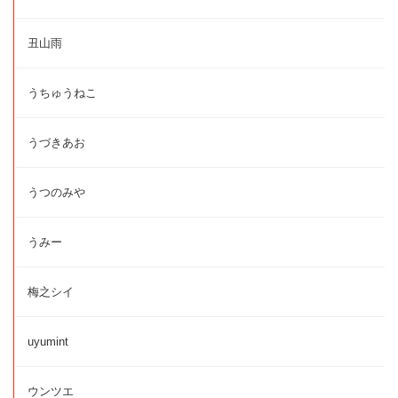
丑山雨
うちゅうねこ
うづきあお
うつのみや
うみー
梅之シイ
uyumint
ウンツエ