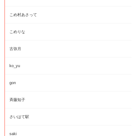
こめ村あさって
こめりな
古弥月
ko_yu
gon
斉藤知子
さいはて駅
saki