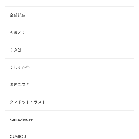
金猫銀猫
久遠どく
くきは
くしゃかわ
国峰ユズキ
クマドットイラスト
kumaohouse
GUMIGU