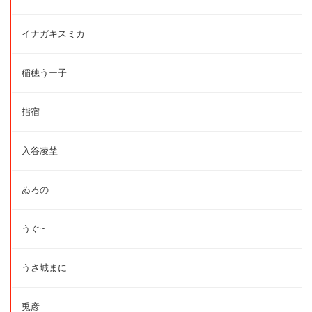
イナガキスミカ
稲穂うー子
指宿
入谷凌埜
ゐろの
うぐ~
うさ城まに
兎彦