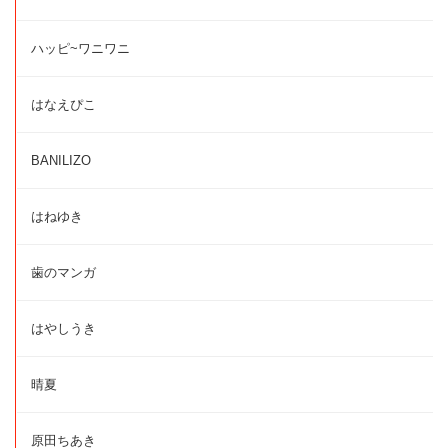
ハッピ~ワニワニ
はなえぴこ
BANILIZO
はねゆき
歯のマンガ
はやしうき
晴夏
原田ちあき