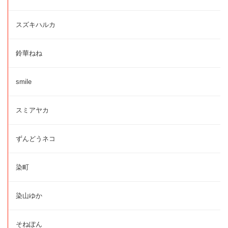
スズキハルカ
鈴華ねね
smile
スミアヤカ
ずんどうネコ
染町
染山ゆか
そねぽん