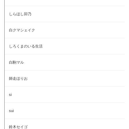
しらほし卯乃
白クマシェイク
しろくまのいる生活
白駒マル
師走ほりお
si
sui
鈴木セイゴ