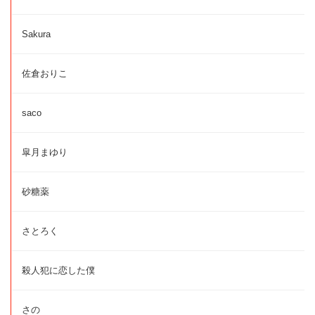
Sakura
佐倉おりこ
saco
皐月まゆり
砂糖薬
さとろく
殺人犯に恋した僕
さの