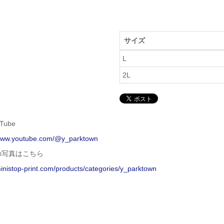
サイズ
L
2L
Tube
/www.youtube.com/@y_parktown
の写真はこちら
ministop-print.com/products/categories/y_parktown