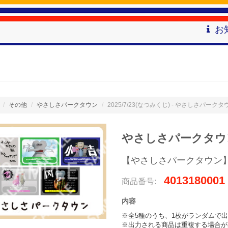
お
その他
やさしさパークタウン
2025/7/23(なつみくじ) - やさしさパークタ
やさしさパークタウン 
【やさしさパークタウン
4013180001
商品番号:
内容
※全5種のうち、1枚がランダムで出
※出力される商品は重複する場合が