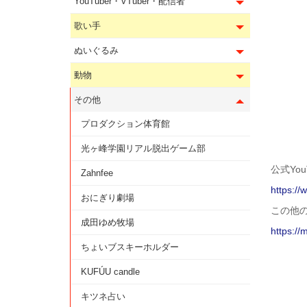
YouTuber・VTuber・配信者
歌い手
ぬいぐるみ
動物
その他
プロダクション体育館
光ヶ峰学園リアル脱出ゲーム部
公式You
Zahnfee
https:/
おにぎり劇場
この他
成田ゆめ牧場
https://
ちょいブスキーホルダー
KUFÚU candle
キツネ占い