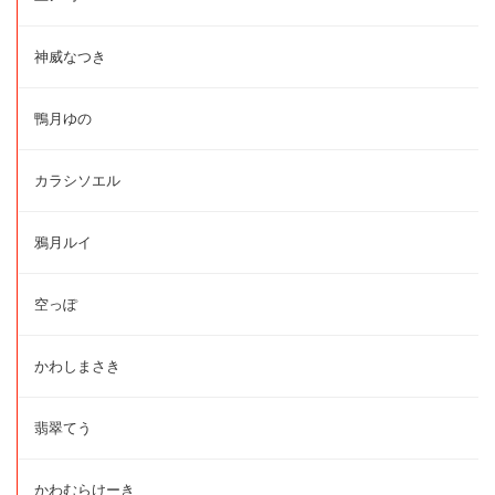
神威なつき
鴨月ゆの
カラシソエル
鴉月ルイ
空っぽ
かわしまさき
翡翠てう
かわむらけーき