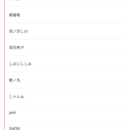
紫藤唯
四ノ宮しの
柴呉狗ヲ
じみにしじみ
鯱ノ丸
しゃふぁ
jami
SHON