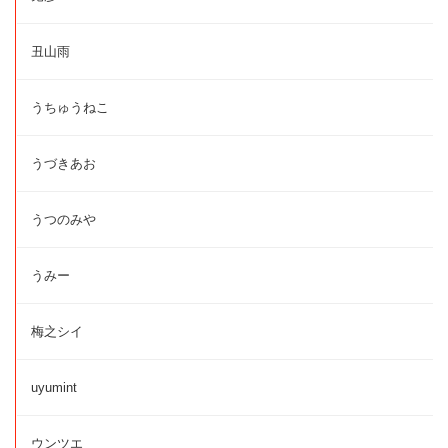
丑山雨
うちゅうねこ
うづきあお
うつのみや
うみー
梅之シイ
uyumint
ウンツエ