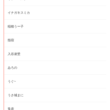
イナガキスミカ
稲穂うー子
指宿
入谷凌埜
ゐろの
うぐ~
うさ城まに
兎彦