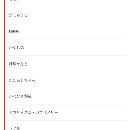
がじゅまる
kanau
かなしの
叶望かなと
かにあじちゃん
かねひさ和哉
ガブリイズム・ガブリメリー
上ノ句