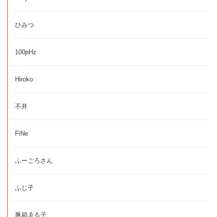
ひみつ
100pHz
Hiroko
不井
FiNe
ふーごろさん
ふじ子
豚箱ゑる子