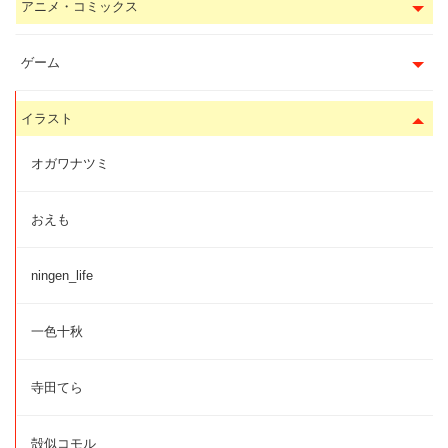
アニメ・コミックス
ゲーム
イラスト
オガワナツミ
おえも
ningen_life
一色十秋
寺田てら
殻似コモル