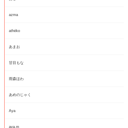
azma
athéko
あまお
甘目もな
雨森ほわ
あめのじゃく
Aya
aya.m