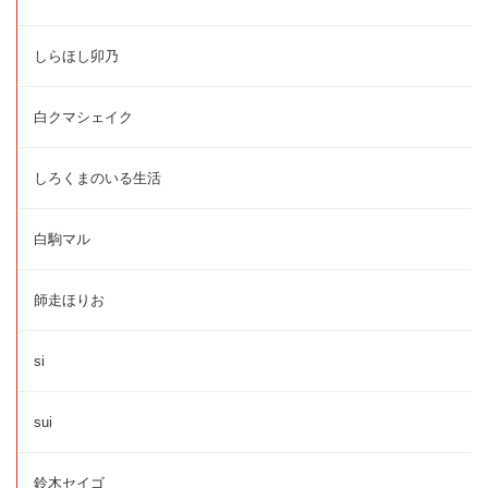
しらほし卯乃
白クマシェイク
しろくまのいる生活
白駒マル
師走ほりお
si
sui
鈴木セイゴ