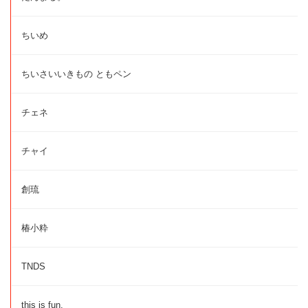
ちいめ
ちいさいいきもの ともペン
チェネ
チャイ
創琉
椿小粋
TNDS
this is fun.