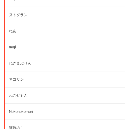
ヌトグラン
ねあ
negi
ねぎまぷりん
ネコサン
ねこぜもん
Nekonokomori
猫原のし