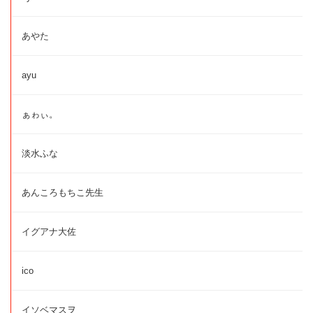
あやた
ayu
ぁゎぃ。
淡水ふな
あんころもちこ先生
イグアナ大佐
ico
イソベマスヲ