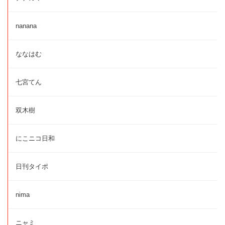
nanana
ななはむ
七宮てん
双木樹
にこニコ日和
日刊タイポ
nima
ニャミ