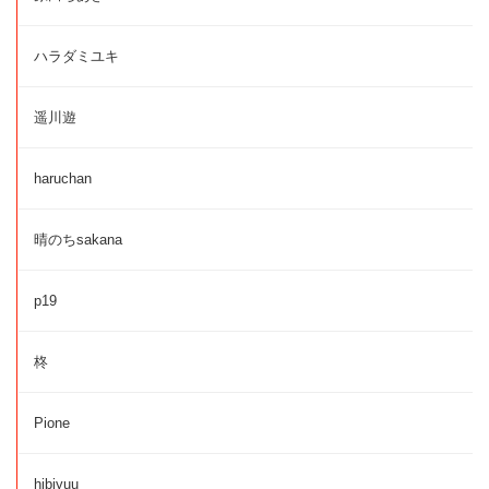
ハラダミユキ
遥川遊
haruchan
晴のちsakana
p19
柊
Pione
hibiyuu