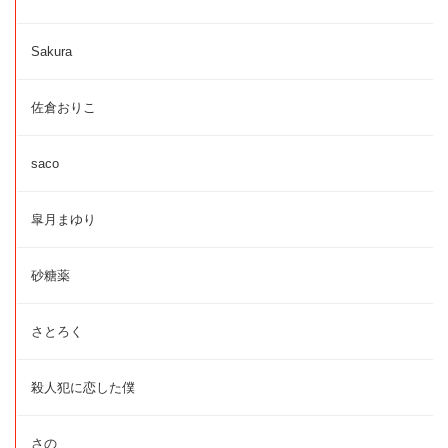
Sakura
佐倉おりこ
saco
皐月まゆり
砂糖薬
さとろく
殺人犯に恋した僕
さの