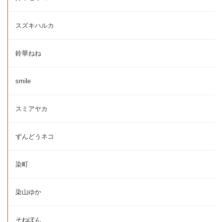
スズキハルカ
鈴華ねね
smile
スミアヤカ
ずんどうネコ
染町
染山ゆか
そねぽん