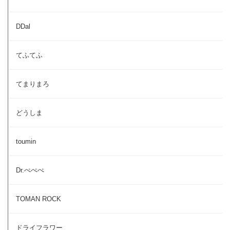
DDal
てふてふ
てまりまろ
どうしま
toumin
Dr.ぺぺぺ
TOMAN ROCK
ドライフラワー