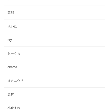
慧那
ゑいた
ery
おーうち
okama
オカユウリ
奥村
小倉まお