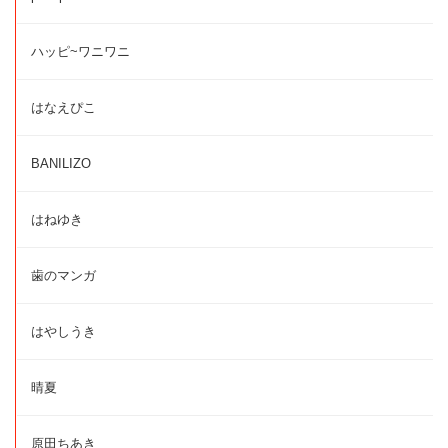
ハッピ~ワニワニ
はなえぴこ
BANILIZO
はねゆき
歯のマンガ
はやしうき
晴夏
原田ちあき