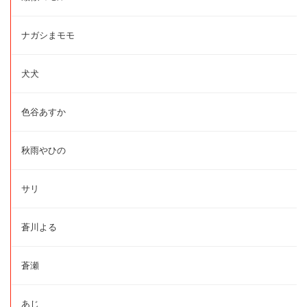
ナガシまモモ
犬犬
色谷あすか
秋雨やひの
サリ
蒼川よる
蒼瀬
あじ