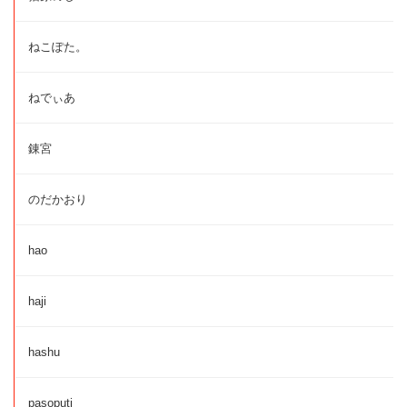
ねこぽた。
ねでぃあ
錬宮
のだかおり
hao
haji
hashu
pasoputi