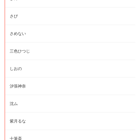
さび
さめない
三色ひつじ
しおの
汐張神奈
沈ム
紫月るな
十筆斎