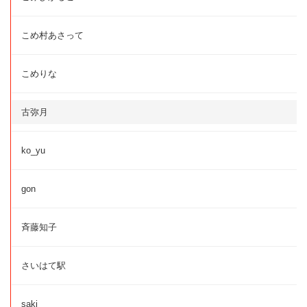
こめ村あさって
こめりな
古弥月
ko_yu
gon
斉藤知子
さいはて駅
saki