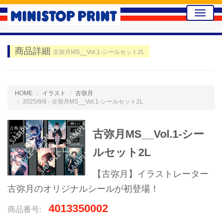
Toggle
naviga
商品詳細
古弥月MS__Vol.1-シールセット2L
HOME
イラスト
古弥月
2025/9/9 - 古弥月MS__Vol.1-シールセット2L
古弥月MS__Vol.1-シー
ルセット2L
【古弥月】イラストレーター
古弥月のオリジナルシールが初登場！
4013350002
商品番号: