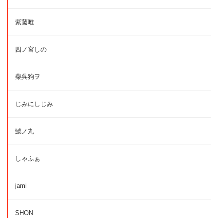
紫藤唯
四ノ宮しの
柴呉狗ヲ
じみにしじみ
鯱ノ丸
しゃふぁ
jami
SHON