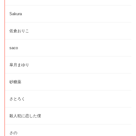
Sakura
佐倉おりこ
saco
皐月まゆり
砂糖薬
さとろく
殺人犯に恋した僕
さの