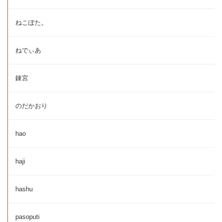
ねこぽた。
ねでぃあ
錬宮
のだかおり
hao
haji
hashu
pasoputi