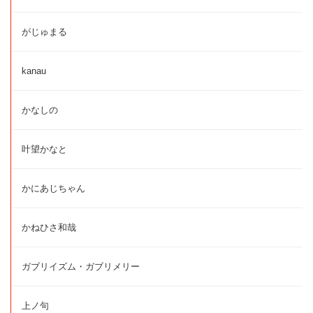
がじゅまる
kanau
かなしの
叶望かなと
かにあじちゃん
かねひさ和哉
ガブリイズム・ガブリメリー
上ノ句