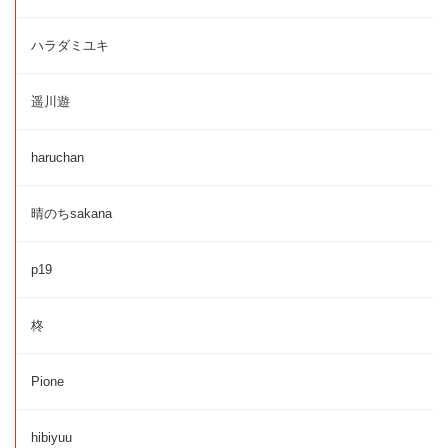
ハラダミユキ
遥川遊
haruchan
晴のちsakana
p19
柊
Pione
hibiyuu