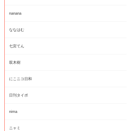
nanana
ななはむ
七宮てん
双木樹
にこニコ日和
日刊タイポ
nima
ニャミ