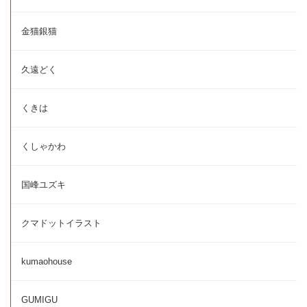
金猫銀猫
久遠どく
くきは
くしゃかわ
国峰ユズキ
クマドットイラスト
kumaohouse
GUMIGU