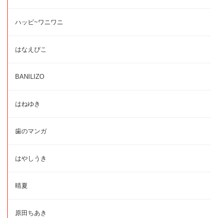
ハッピ~ワニワニ
はなえぴこ
BANILIZO
はねゆき
歯のマンガ
はやしうき
晴夏
原田ちあき