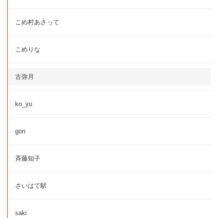
こめ村あさって
こめりな
古弥月
ko_yu
gon
斉藤知子
さいはて駅
saki