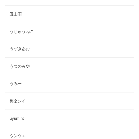
丑山雨
うちゅうねこ
うづきあお
うつのみや
うみー
梅之シイ
uyumint
ウンツエ