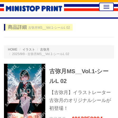
Toggle
naviga
商品詳細
古弥月MS__Vol.1-シールL 02
HOME
イラスト
古弥月
2025/9/9 - 古弥月MS__Vol.1-シールL 02
古弥月MS__Vol.1-シー
ルL 02
【古弥月】イラストレーター
古弥月のオリジナルシールが
初登場！