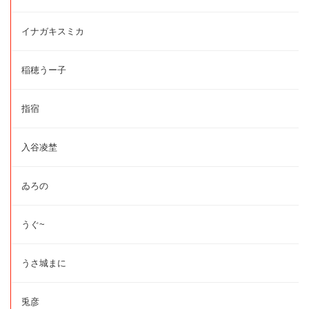
イナガキスミカ
稲穂うー子
指宿
入谷凌埜
ゐろの
うぐ~
うさ城まに
兎彦