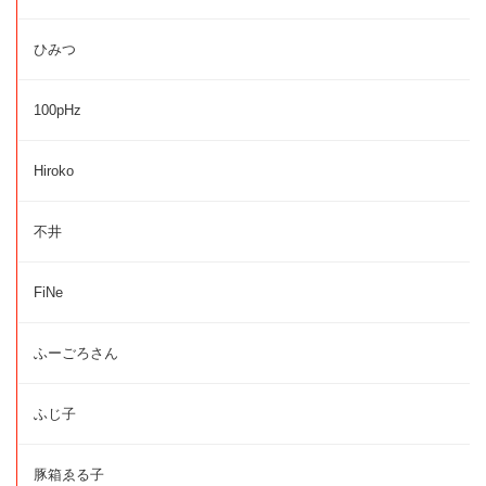
ひみつ
100pHz
Hiroko
不井
FiNe
ふーごろさん
ふじ子
豚箱ゑる子