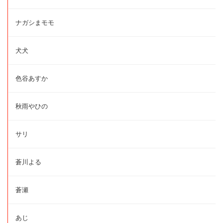
ナガシまモモ
犬犬
色谷あすか
秋雨やひの
サリ
蒼川よる
蒼瀬
あじ