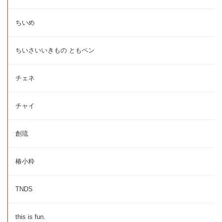
ちいめ
ちいさいいきもの ともペン
チェネ
チャイ
創琉
椿小粋
TNDS
this is fun.