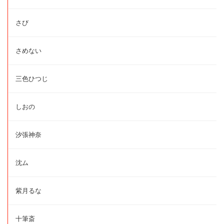
さび
さめない
三色ひつじ
しおの
汐張神奈
沈ム
紫月るな
十筆斎