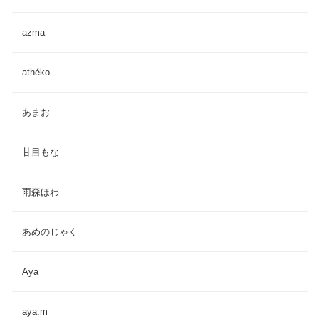
azma
athéko
あまお
甘目もな
雨森ほわ
あめのじゃく
Aya
aya.m