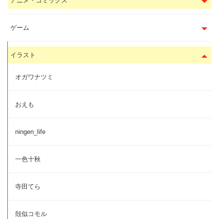
アニメ・コミックス
ゲーム
イラスト
オガワナツミ
おえも
ningen_life
一色十秋
寺田てら
殻似コモル