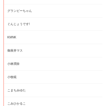
グランピーちゃん
ぐんじょうです!
KMNK
御座井マス
小林潤奈
小牧椛
こまちみゆた
こみひかるこ