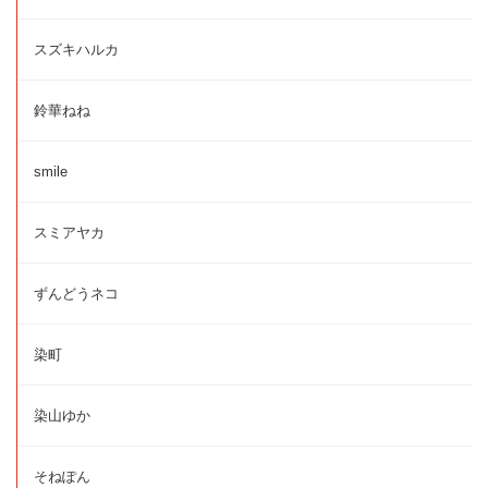
スズキハルカ
鈴華ねね
smile
スミアヤカ
ずんどうネコ
染町
染山ゆか
そねぽん