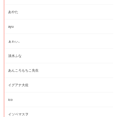
あやた
ayu
ぁゎぃ。
淡水ふな
あんころもちこ先生
イグアナ大佐
ico
イソベマスヲ