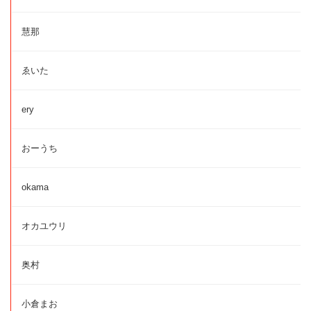
慧那
ゑいた
ery
おーうち
okama
オカユウリ
奥村
小倉まお