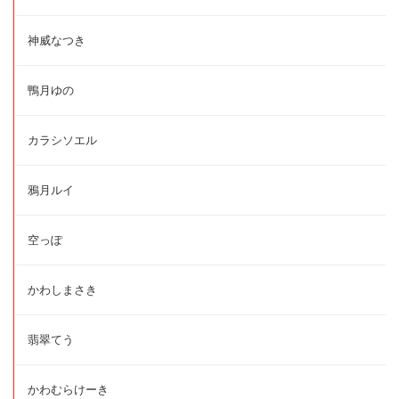
神威なつき
鴨月ゆの
カラシソエル
鴉月ルイ
空っぽ
かわしまさき
翡翠てう
かわむらけーき