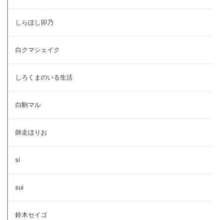
しらほし卯乃
白クマシェイク
しろくまのいる生活
白駒マル
師走ほりお
si
sui
鈴木セイゴ