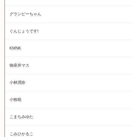
グランピーちゃん
ぐんじょうです!
KMNK
御座井マス
小林潤奈
小牧椛
こまちみゆた
こみひかるこ