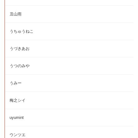
丑山雨
うちゅうねこ
うづきあお
うつのみや
うみー
梅之シイ
uyumint
ウンツエ