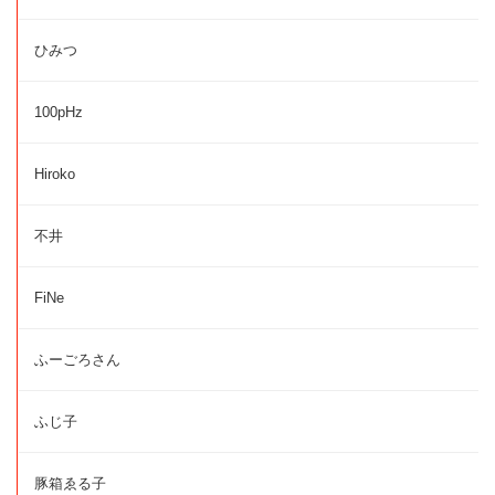
ひみつ
100pHz
Hiroko
不井
FiNe
ふーごろさん
ふじ子
豚箱ゑる子