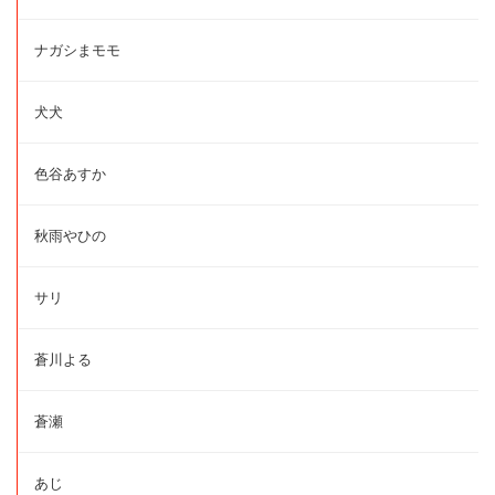
ナガシまモモ
犬犬
色谷あすか
秋雨やひの
サリ
蒼川よる
蒼瀬
あじ