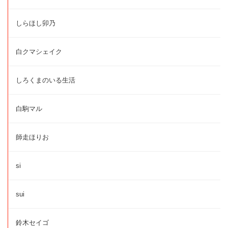
しらほし卯乃
白クマシェイク
しろくまのいる生活
白駒マル
師走ほりお
si
sui
鈴木セイゴ