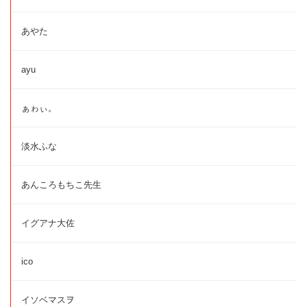
あやた
ayu
ぁゎぃ。
淡水ふな
あんころもちこ先生
イグアナ大佐
ico
イソベマスヲ