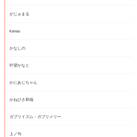
がじゅまる
kanau
かなしの
叶望かなと
かにあじちゃん
かねひさ和哉
ガブリイズム・ガブリメリー
上ノ句