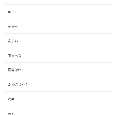
azma
athéko
あまお
甘目もな
雨森ほわ
あめのじゃく
Aya
aya.m