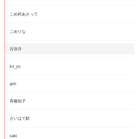
こめ村あさって
こめりな
古弥月
ko_yu
gon
斉藤知子
さいはて駅
saki