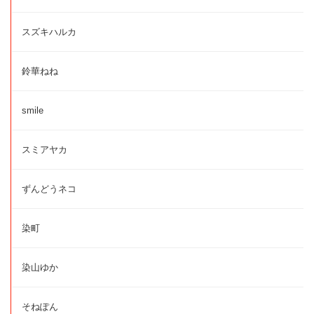
スズキハルカ
鈴華ねね
smile
スミアヤカ
ずんどうネコ
染町
染山ゆか
そねぽん