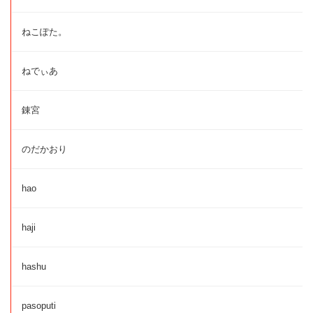
ねこぽた。
ねでぃあ
錬宮
のだかおり
hao
haji
hashu
pasoputi