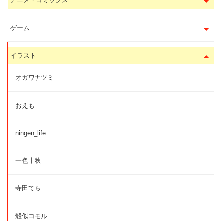
アニメ・コミックス
ゲーム
イラスト
オガワナツミ
おえも
ningen_life
一色十秋
寺田てら
殻似コモル