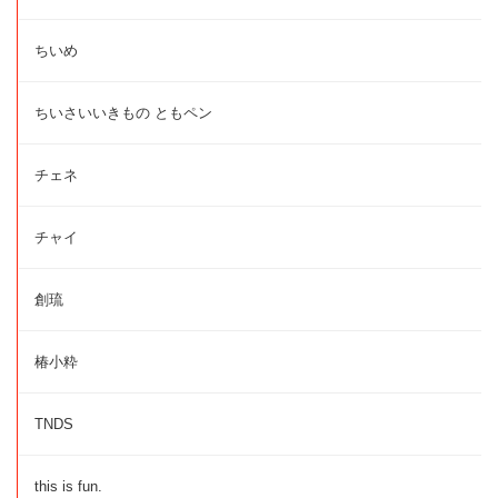
ちいめ
ちいさいいきもの ともペン
チェネ
チャイ
創琉
椿小粋
TNDS
this is fun.