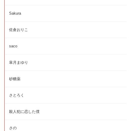
Sakura
佐倉おりこ
saco
皐月まゆり
砂糖薬
さとろく
殺人犯に恋した僕
さの