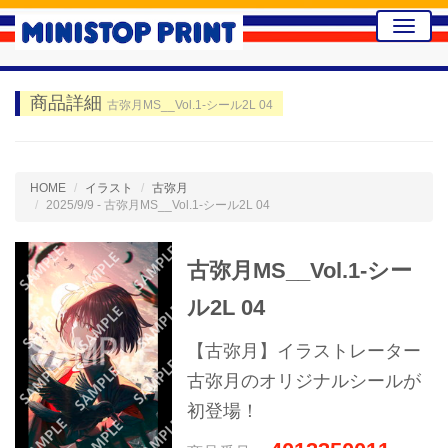
Toggle
naviga
商品詳細
古弥月MS__Vol.1-シール2L 04
HOME
イラスト
古弥月
2025/9/9 - 古弥月MS__Vol.1-シール2L 04
古弥月MS__Vol.1-シー
ル2L 04
【古弥月】イラストレーター
古弥月のオリジナルシールが
初登場！