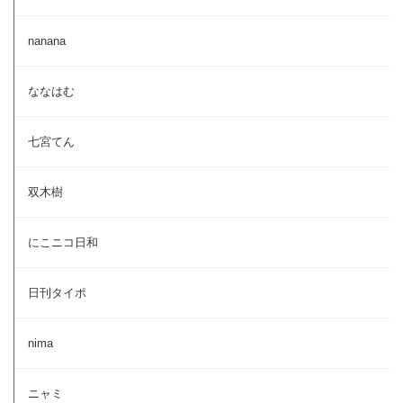
nanana
ななはむ
七宮てん
双木樹
にこニコ日和
日刊タイポ
nima
ニャミ