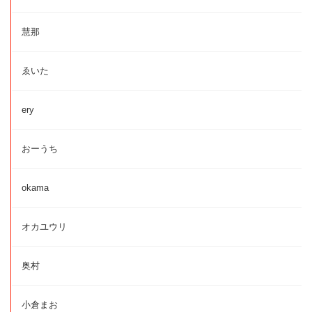
慧那
ゑいた
ery
おーうち
okama
オカユウリ
奥村
小倉まお