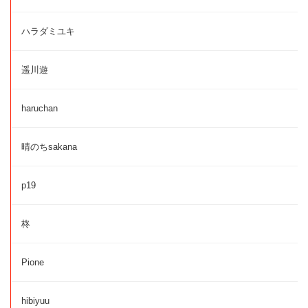
ハラダミユキ
遥川遊
haruchan
晴のちsakana
p19
柊
Pione
hibiyuu