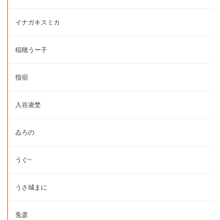
イナガキスミカ
稲穂うー子
指宿
入谷凌埜
ゐろの
うぐ~
うさ城まに
兎彦