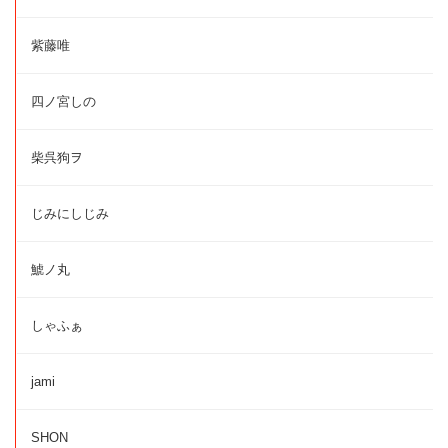
紫藤唯
四ノ宮しの
柴呉狗ヲ
じみにしじみ
鯱ノ丸
しゃふぁ
jami
SHON