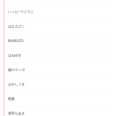
ハッピ~ワニワニ
はなえぴこ
BANILIZO
はねゆき
歯のマンガ
はやしうき
晴夏
原田ちあき