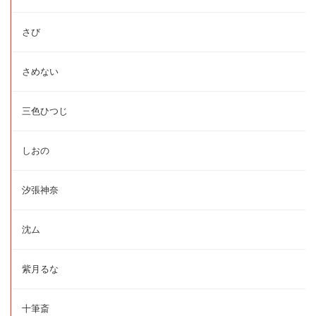
さび
さめない
三色ひつじ
しおの
汐張神奈
沈ム
紫月るな
十筆斎