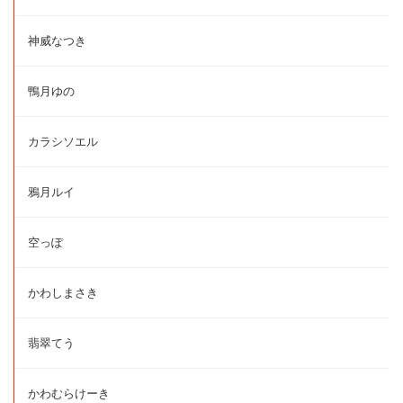
神威なつき
鴨月ゆの
カラシソエル
鴉月ルイ
空っぽ
かわしまさき
翡翠てう
かわむらけーき