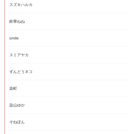
スズキハルカ
鈴華ねね
smile
スミアヤカ
ずんどうネコ
染町
染山ゆか
そねぽん