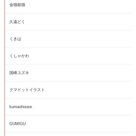
金猫銀猫
久遠どく
くきは
くしゃかわ
国峰ユズキ
クマドットイラスト
kumaohouse
GUMIGU