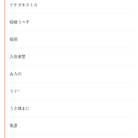
イナガキスミカ
稲穂うー子
指宿
入谷凌埜
ゐろの
うぐ~
うさ城まに
兎彦