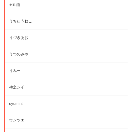
丑山雨
うちゅうねこ
うづきあお
うつのみや
うみー
梅之シイ
uyumint
ウンツエ