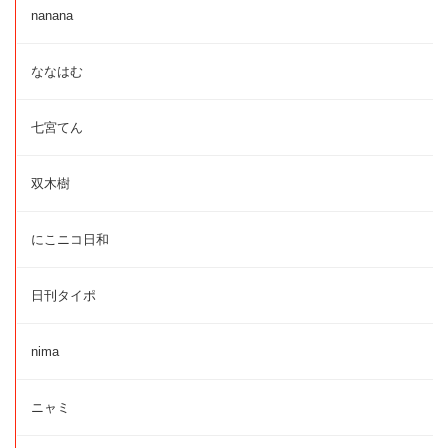
nanana
ななはむ
七宮てん
双木樹
にこニコ日和
日刊タイポ
nima
ニャミ