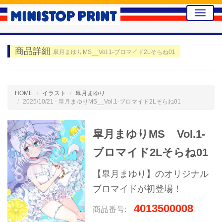
Toggle
naviga
商品詳細
皐月まゆりMS__Vol.1-ブロマイド2Lそらね01
HOME
イラスト
皐月まゆり
2025/10/21 - 皐月まゆりMS__Vol.1-ブロマイド2Lそらね01
皐月まゆりMS__Vol.1-
ブロマイド2Lそらね01
【皐月まゆり】のオリジナル
ブロマイドが初登場！
4013500008
商品番号: