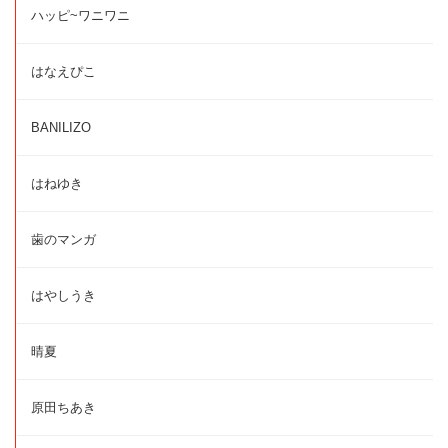
ハッピ~ワニワニ
はなえぴこ
BANILIZO
はねゆき
歯のマンガ
はやしうき
晴夏
原田ちあき