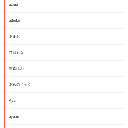
azma
athéko
あまお
甘目もな
雨森ほわ
あめのじゃく
Aya
aya.m