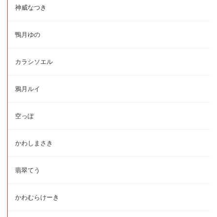
神威なつき
鴨月ゆの
カラシソエル
鴉月ルイ
空っぽ
かわしまさき
翡翠てう
かわむらけーき