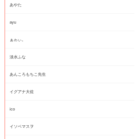
あやた
ayu
ぁゎぃ。
淡水ふな
あんころもちこ先生
イグアナ大佐
ico
イソベマスヲ