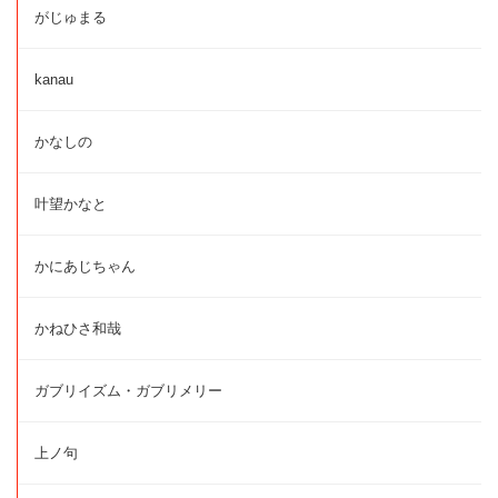
がじゅまる
kanau
かなしの
叶望かなと
かにあじちゃん
かねひさ和哉
ガブリイズム・ガブリメリー
上ノ句