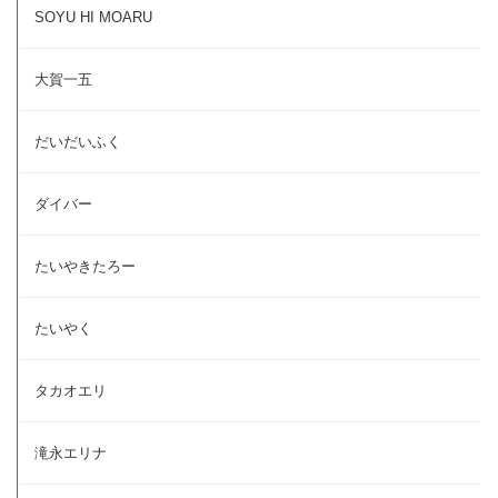
SOYU HI MOARU
大賀一五
だいだいふく
ダイバー
たいやきたろー
たいやく
タカオエリ
滝永エリナ