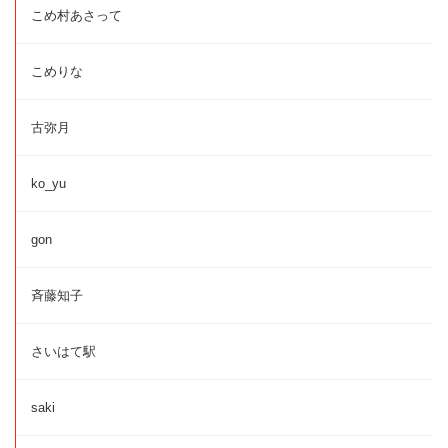
こめ村あさって
こめりな
古弥月
ko_yu
gon
斉藤知子
さいはて駅
saki