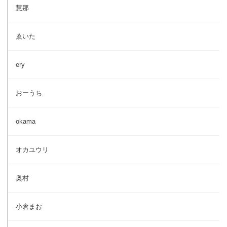
慧那
ゑいた
ery
おーうち
okama
オカユウリ
奥村
小倉まお