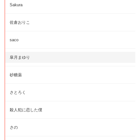
Sakura
佐倉おりこ
saco
皐月まゆり
砂糖薬
さとろく
殺人犯に恋した僕
さの