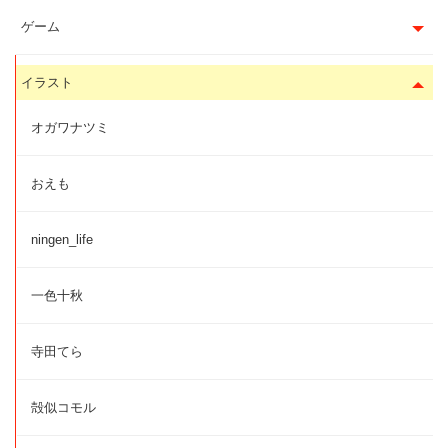
ゲーム
イラスト
オガワナツミ
おえも
ningen_life
一色十秋
寺田てら
殻似コモル