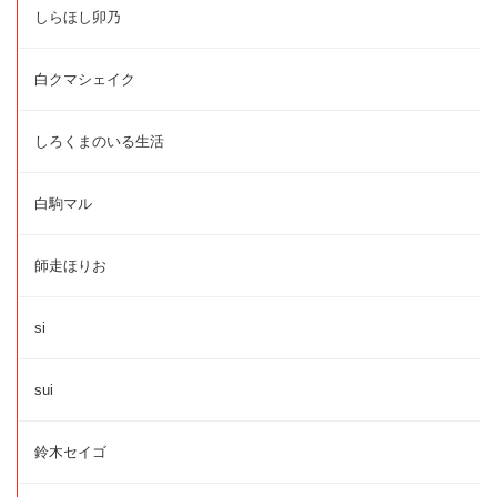
しらほし卯乃
白クマシェイク
しろくまのいる生活
白駒マル
師走ほりお
si
sui
鈴木セイゴ