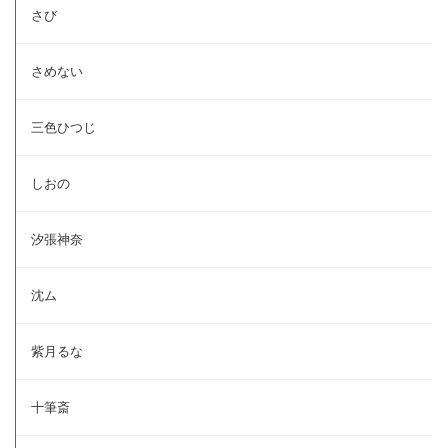
さび
さめない
三色ひつじ
しおの
汐張神奈
沈ム
紫月るな
十筆斎