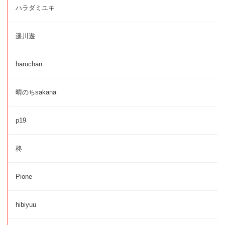
ハラダミユキ
遥川遊
haruchan
晴のちsakana
p19
柊
Pione
hibiyuu