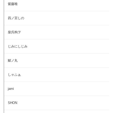
紫藤唯
四ノ宮しの
柴呉狗ヲ
じみにしじみ
鯱ノ丸
しゃふぁ
jami
SHON