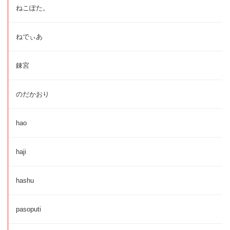
ねこぽた。
ねでぃあ
錬宮
のだかおり
hao
haji
hashu
pasoputi