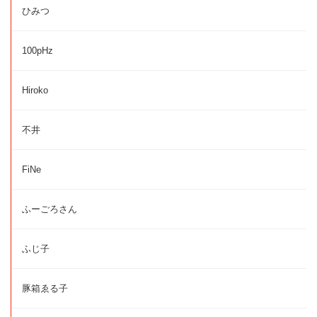
ひみつ
100pHz
Hiroko
不井
FiNe
ふーごろさん
ふじ子
豚箱ゑる子