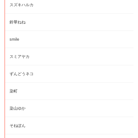
スズキハルカ
鈴華ねね
smile
スミアヤカ
ずんどうネコ
染町
染山ゆか
そねぽん