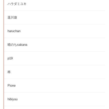
ハラダミユキ
遥川遊
haruchan
晴のちsakana
p19
柊
Pione
hibiyuu