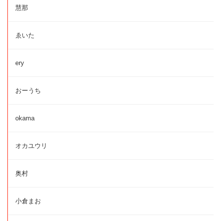
慧那
ゑいた
ery
おーうち
okama
オカユウリ
奥村
小倉まお