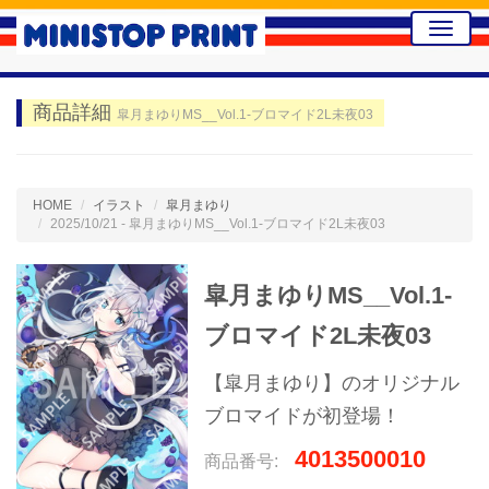
Toggle
naviga
商品詳細
皐月まゆりMS__Vol.1-ブロマイド2L未夜03
HOME
イラスト
皐月まゆり
2025/10/21 - 皐月まゆりMS__Vol.1-ブロマイド2L未夜03
皐月まゆりMS__Vol.1-
ブロマイド2L未夜03
【皐月まゆり】のオリジナル
ブロマイドが初登場！
4013500010
商品番号: