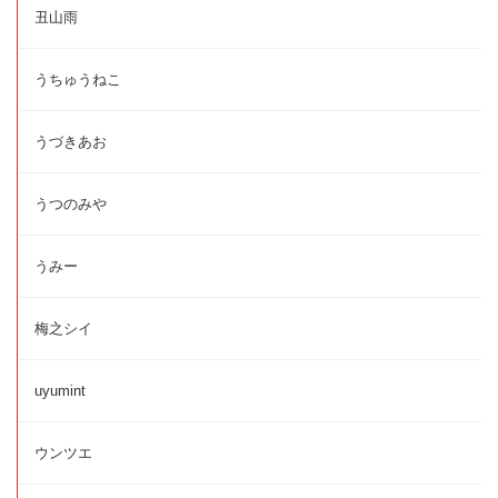
丑山雨
うちゅうねこ
うづきあお
うつのみや
うみー
梅之シイ
uyumint
ウンツエ