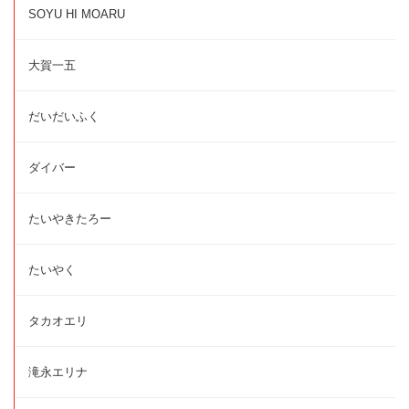
SOYU HI MOARU
大賀一五
だいだいふく
ダイバー
たいやきたろー
たいやく
タカオエリ
滝永エリナ