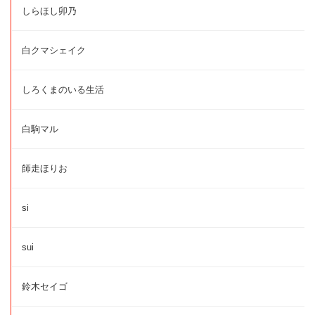
しらほし卯乃
白クマシェイク
しろくまのいる生活
白駒マル
師走ほりお
si
sui
鈴木セイゴ