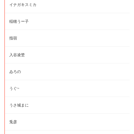
イナガキスミカ
稲穂うー子
指宿
入谷凌埜
ゐろの
うぐ~
うさ城まに
兎彦