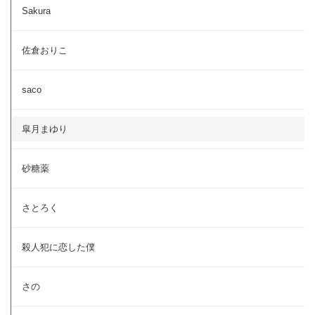
Sakura
佐倉おりこ
saco
皐月まゆり
砂糖薬
さとろく
殺人犯に恋した僕
さの