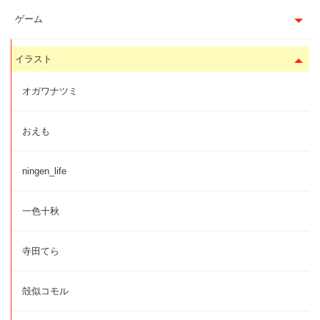
ゲーム
イラスト
オガワナツミ
おえも
ningen_life
一色十秋
寺田てら
殻似コモル