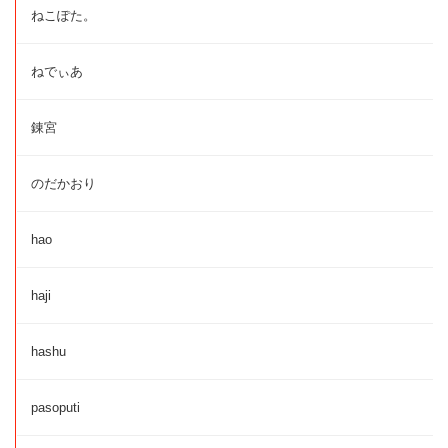
ねこぽた。
ねでぃあ
錬宮
のだかおり
hao
haji
hashu
pasoputi