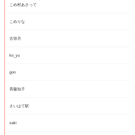
こめ村あさって
こめりな
古弥月
ko_yu
gon
斉藤知子
さいはて駅
saki