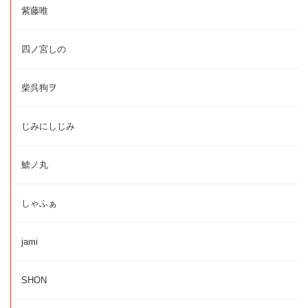
紫藤唯
四ノ宮しの
柴呉狗ヲ
じみにしじみ
鯱ノ丸
しゃふぁ
jami
SHON