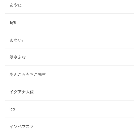
あやた
ayu
ぁゎぃ。
淡水ふな
あんころもちこ先生
イグアナ大佐
ico
イソベマスヲ