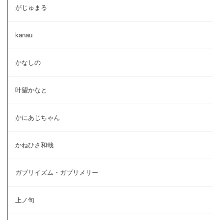
がじゅまる
kanau
かなしの
叶望かなと
かにあじちゃん
かねひさ和哉
ガブリイズム・ガブリメリー
上ノ句