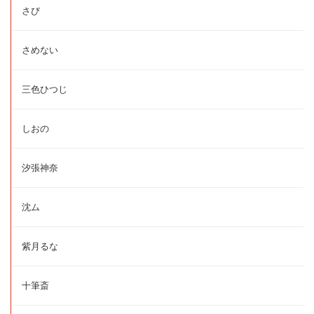
さび
さめない
三色ひつじ
しおの
汐張神奈
沈ム
紫月るな
十筆斎