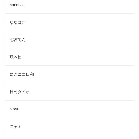
nanana
ななはむ
七宮てん
双木樹
にこニコ日和
日刊タイポ
nima
ニャミ