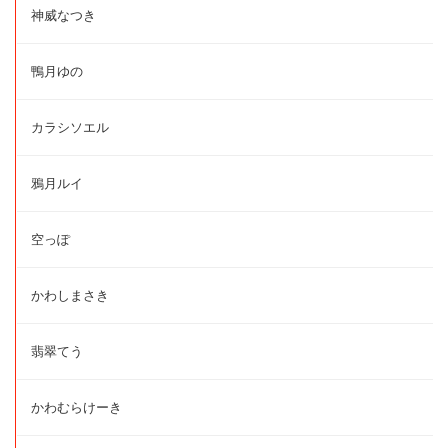
神威なつき
鴨月ゆの
カラシソエル
鴉月ルイ
空っぽ
かわしまさき
翡翠てう
かわむらけーき