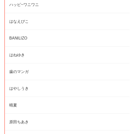
ハッピ~ワニワニ
はなえぴこ
BANILIZO
はねゆき
歯のマンガ
はやしうき
晴夏
原田ちあき