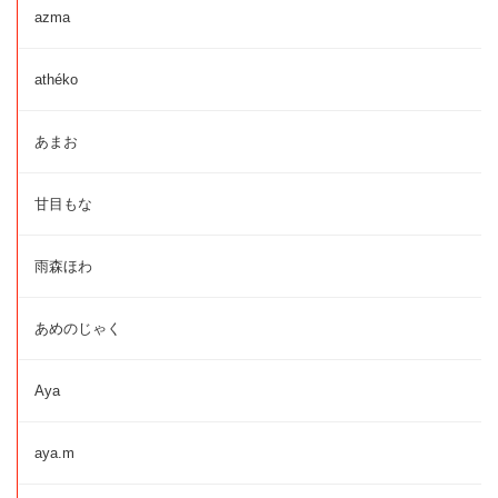
azma
athéko
あまお
甘目もな
雨森ほわ
あめのじゃく
Aya
aya.m