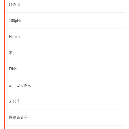
ひみつ
100pHz
Hiroko
不井
FiNe
ふーごろさん
ふじ子
豚箱ゑる子