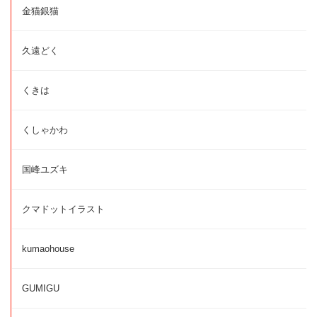
金猫銀猫
久遠どく
くきは
くしゃかわ
国峰ユズキ
クマドットイラスト
kumaohouse
GUMIGU