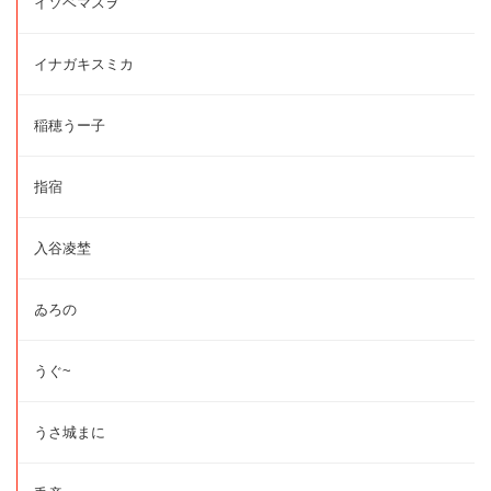
イソベマスヲ
イナガキスミカ
稲穂うー子
指宿
入谷凌埜
ゐろの
うぐ~
うさ城まに