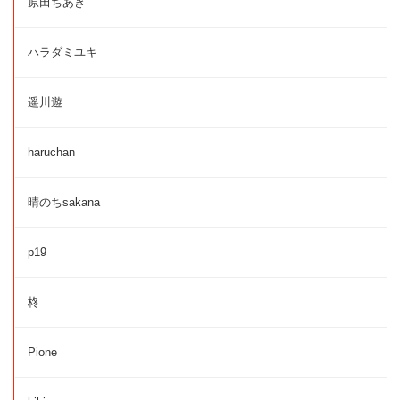
原田ちあき
ハラダミユキ
遥川遊
haruchan
晴のちsakana
p19
柊
Pione