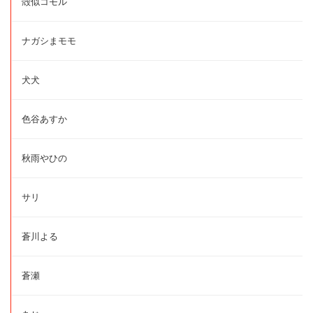
殻似コモル
ナガシまモモ
犬犬
色谷あすか
秋雨やひの
サリ
蒼川よる
蒼瀬