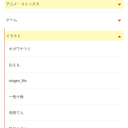
アニメ・コミックス
ゲーム
イラスト
オガワナツミ
おえも
ningen_life
一色十秋
寺田てら