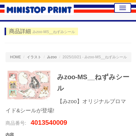
Toggle
naviga
商品詳細
みzoo-MS__ねずみシール
HOME
イラスト
みzoo
2025/10/21 - みzoo-MS__ねずみシール
みzoo-MS__ねずみシー
ル
【みzoo】オリジナルブロマ
イド&シールが登場!
4013540009
商品番号:
内容