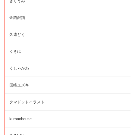
きりうみ
金猫銀猫
久遠どく
くきは
くしゃかわ
国峰ユズキ
クマドットイラスト
kumaohouse