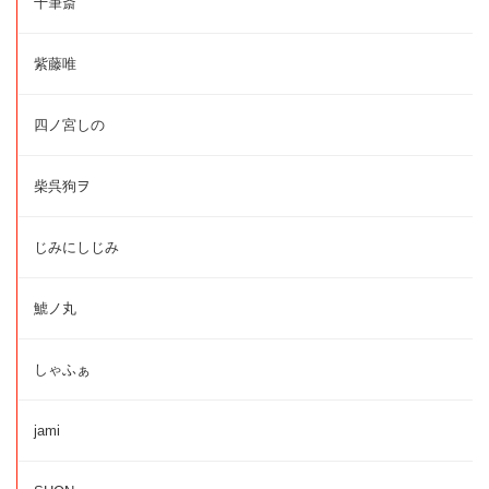
十筆斎
紫藤唯
四ノ宮しの
柴呉狗ヲ
じみにしじみ
鯱ノ丸
しゃふぁ
jami