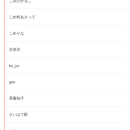
こみひかるこ
こめ村あさって
こめりな
古弥月
ko_yu
gon
斉藤知子
さいはて駅