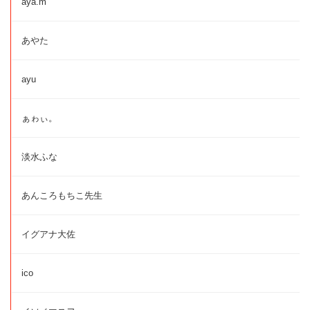
aya.m
あやた
ayu
ぁゎぃ。
淡水ふな
あんころもちこ先生
イグアナ大佐
ico