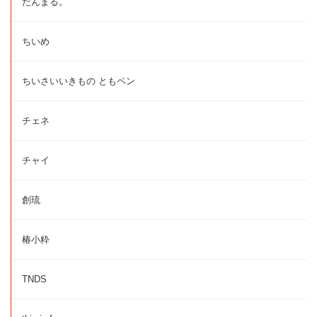
だんまる。
ちいめ
ちいさいいきもの ともペン
チェネ
チャイ
創琉
椿小粋
TNDS