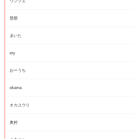
ウンツエ
慧那
ゑいた
ery
おーうち
okama
オカユウリ
奥村