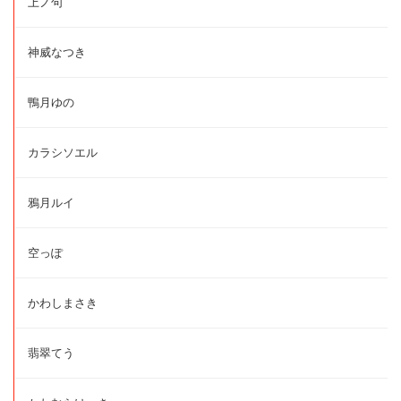
上ノ句
神威なつき
鴨月ゆの
カラシソエル
鴉月ルイ
空っぽ
かわしまさき
翡翠てう