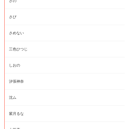
さの
さび
さめない
三色ひつじ
しおの
汐張神奈
沈ム
紫月るな