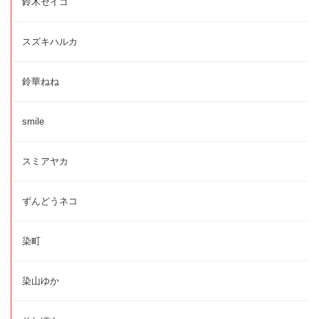
鈴木セイゴ
スズキハルカ
鈴華ねね
smile
スミアヤカ
ずんどうネコ
染町
染山ゆか