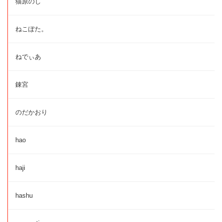
猫原のし
ねこぽた。
ねでぃあ
錬宮
のだかおり
hao
haji
hashu