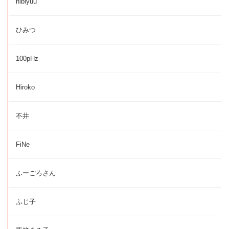
hibiyuu
ひみつ
100pHz
Hiroko
不井
FiNe
ふーごろさん
ふじ子