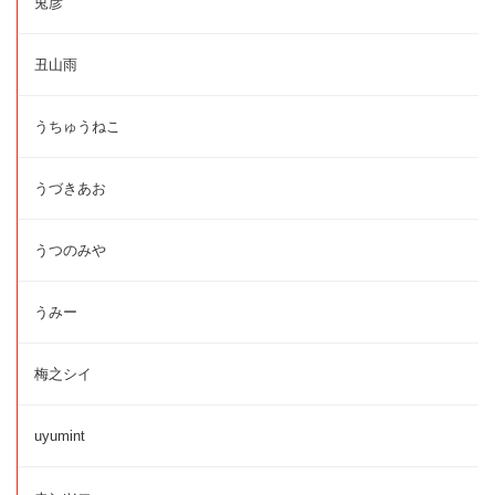
兎彦
丑山雨
うちゅうねこ
うづきあお
うつのみや
うみー
梅之シイ
uyumint