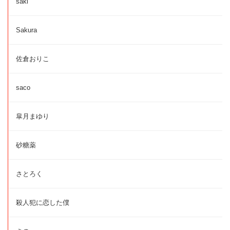
saki
Sakura
佐倉おりこ
saco
皐月まゆり
砂糖薬
さとろく
殺人犯に恋した僕