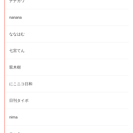
ナナカワ
nanana
ななはむ
七宮てん
双木樹
にこニコ日和
日刊タイポ
nima