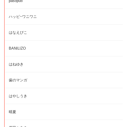
pasoputi
ハッピ~ワニワニ
はなえぴこ
BANILIZO
はねゆき
歯のマンガ
はやしうき
晴夏