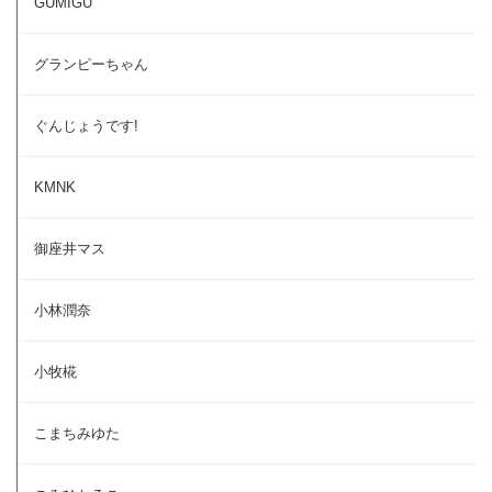
GUMIGU
グランピーちゃん
ぐんじょうです!
KMNK
御座井マス
小林潤奈
小牧椛
こまちみゆた