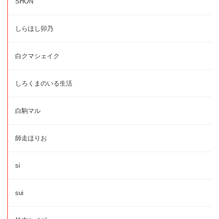
SHON
しらほし卯乃
白クマシェイク
しろくまのいる生活
白駒マル
師走ほりお
si
sui