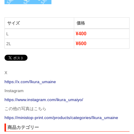
サイズ
価格
¥400
L
¥600
2L
X
https://x.com/Ikura_umaine
Instagram
https://www.instagram.com/ikura_umaiyo/
この他の写真はこちら
https://ministop-print.com/products/categories/Ikura_umaine
商品カテゴリー