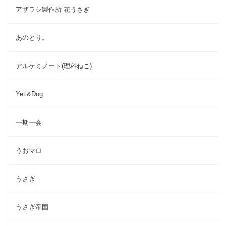
アザラシ製作所 花うさぎ
あのとり。
アルケミノート(理科ねこ)
Yeti&Dog
一期一会
うおマロ
うさぎ
うさぎ帝国