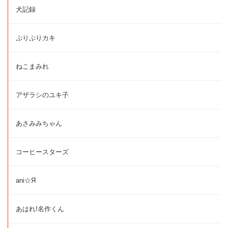
犬記録
ぷりぷりカキ
ねこまみれ
アザラシのユキ子
あさみみちゃん
コーヒースターズ
ani☆Я
あはれ!名作くん