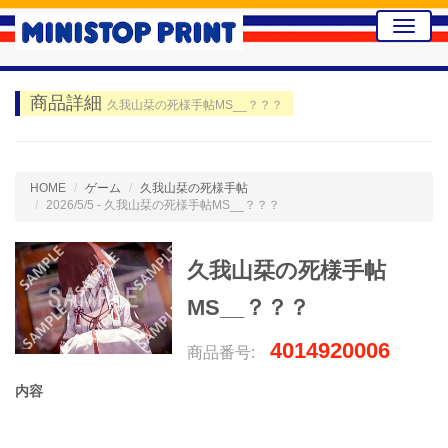
Toggle
naviga
商品詳細
久我山栞の死様手帖MS__？？？
HOME
ゲーム
久我山栞の死様手帖
2026/5/5 - 久我山栞の死様手帖MS__？？？
久我山栞の死様手帖
MS__？？？
4014920006
商品番号:
内容