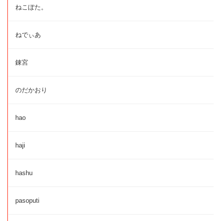
ねこぽた。
ねでぃあ
錬宮
のだかおり
hao
haji
hashu
pasoputi