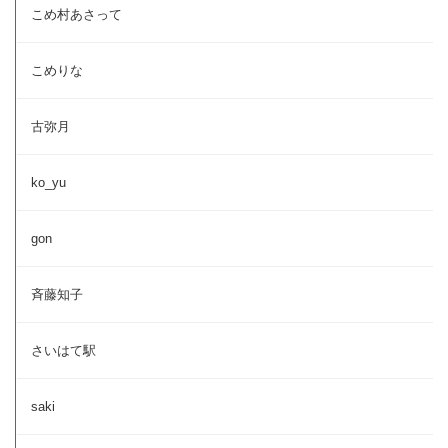
こめ村あさって
こめりな
古弥月
ko_yu
gon
斉藤知子
さいはて駅
saki