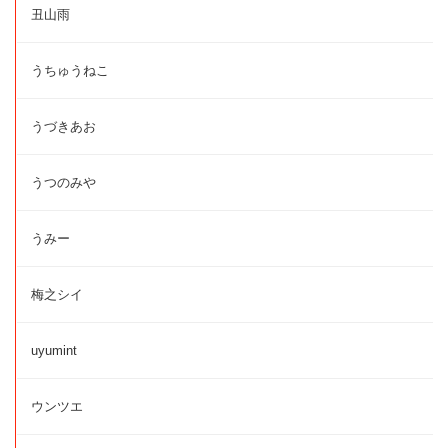
丑山雨
うちゅうねこ
うづきあお
うつのみや
うみー
梅之シイ
uyumint
ウンツエ