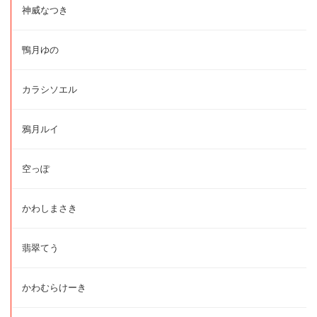
神威なつき
鴨月ゆの
カラシソエル
鴉月ルイ
空っぽ
かわしまさき
翡翠てう
かわむらけーき