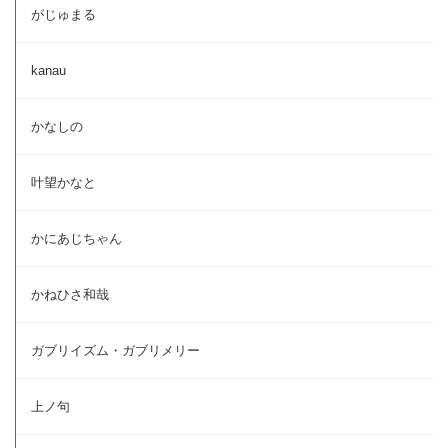
がじゅまる
kanau
かなしの
叶望かなと
かにあじちゃん
かねひさ和哉
ガブリイズム・ガブリメリー
上ノ句