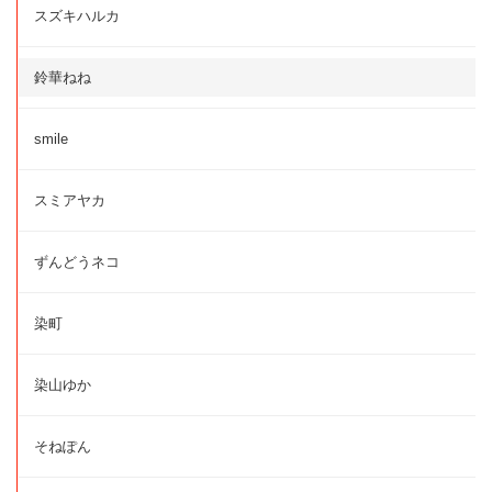
スズキハルカ
鈴華ねね
smile
スミアヤカ
ずんどうネコ
染町
染山ゆか
そねぽん