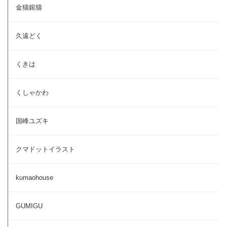
金猫銀猫
久遠どく
くきは
くしゃかわ
国峰ユズキ
クマドットイラスト
kumaohouse
GUMIGU