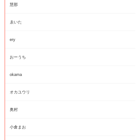
慧那
ゑいた
ery
おーうち
okama
オカユウリ
奥村
小倉まお