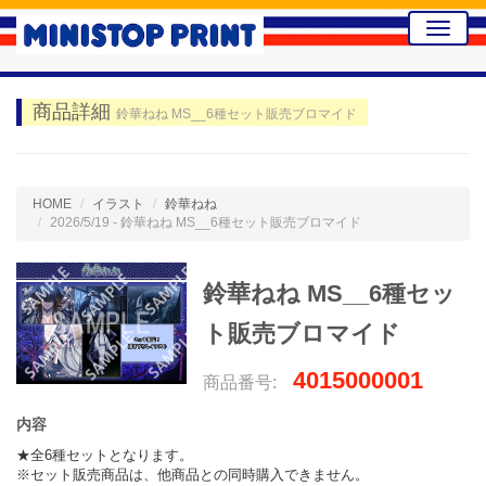
Toggle
naviga
商品詳細
鈴華ねね MS__6種セット販売ブロマイド
HOME
イラスト
鈴華ねね
2026/5/19 - 鈴華ねね MS__6種セット販売ブロマイド
鈴華ねね MS__6種セッ
ト販売ブロマイド
4015000001
商品番号:
内容
★全6種セットとなります。

※セット販売商品は、他商品との同時購入できません。