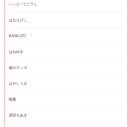
ハッピ~ワニワニ
はなえぴこ
BANILIZO
はねゆき
歯のマンガ
はやしうき
晴夏
原田ちあき