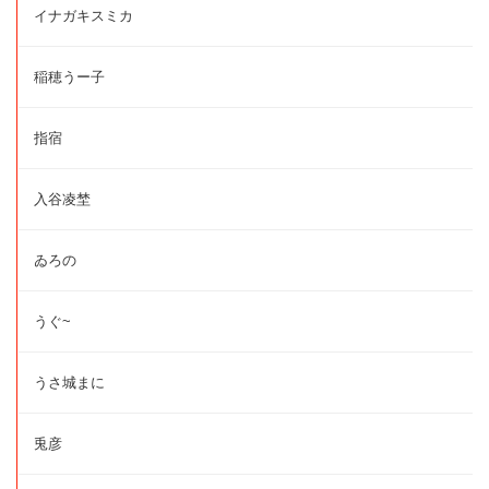
イナガキスミカ
稲穂うー子
指宿
入谷凌埜
ゐろの
うぐ~
うさ城まに
兎彦