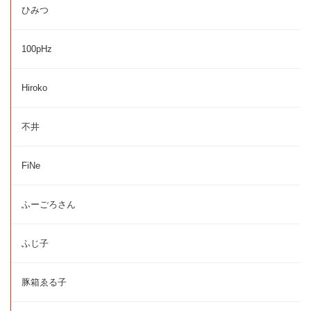
ひみつ
100pHz
Hiroko
不井
FiNe
ふーごろさん
ふじ子
豚箱ゑる子