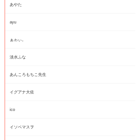
あやた
ayu
ぁゎぃ。
淡水ふな
あんころもちこ先生
イグアナ大佐
ico
イソベマスヲ