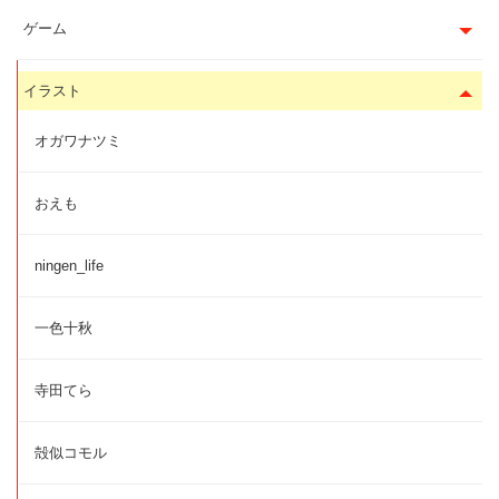
ゲーム
イラスト
オガワナツミ
おえも
ningen_life
一色十秋
寺田てら
殻似コモル