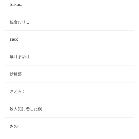
Sakura
佐倉おりこ
saco
皐月まゆり
砂糖薬
さとろく
殺人犯に恋した僕
さの