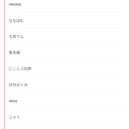
nanana
ななはむ
七宮てん
双木樹
にこニコ日和
日刊タイポ
nima
ニャミ