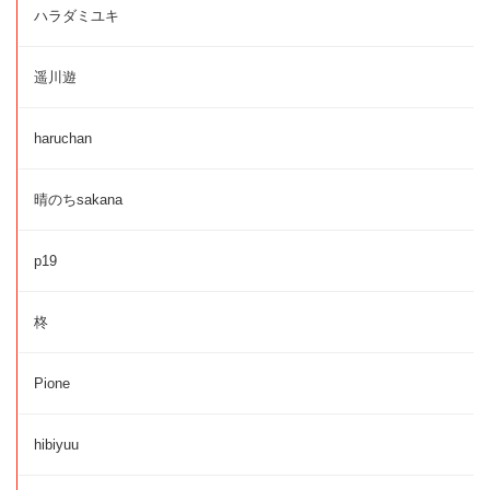
ハラダミユキ
遥川遊
haruchan
晴のちsakana
p19
柊
Pione
hibiyuu