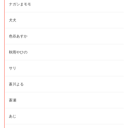
ナガシまモモ
犬犬
色谷あすか
秋雨やひの
サリ
蒼川よる
蒼瀬
あじ