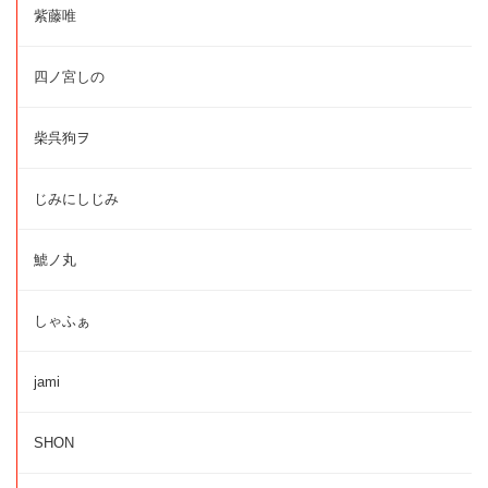
紫藤唯
四ノ宮しの
柴呉狗ヲ
じみにしじみ
鯱ノ丸
しゃふぁ
jami
SHON