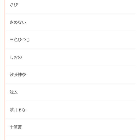
さび
さめない
三色ひつじ
しおの
汐張神奈
沈ム
紫月るな
十筆斎