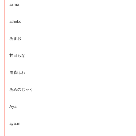
azma
athéko
あまお
甘目もな
雨森ほわ
あめのじゃく
Aya
aya.m