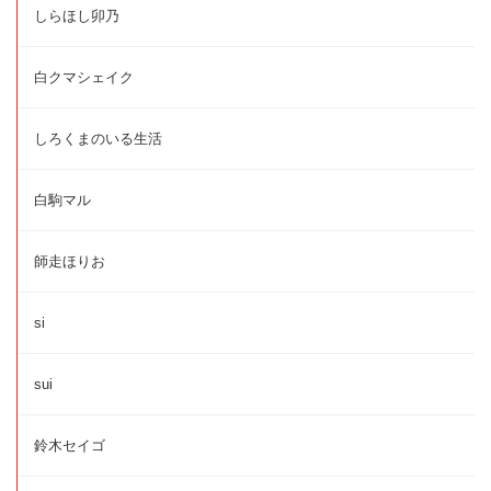
しらほし卯乃
白クマシェイク
しろくまのいる生活
白駒マル
師走ほりお
si
sui
鈴木セイゴ