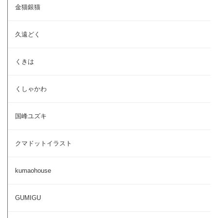
金猫銀猫
久遠どく
くきは
くしゃかわ
国峰ユズキ
クマドットイラスト
kumaohouse
GUMIGU