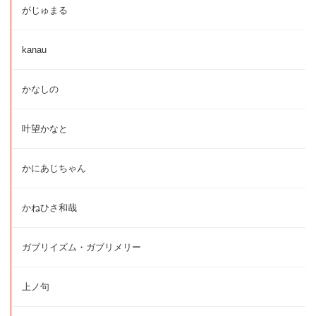
がじゅまる
kanau
かなしの
叶望かなと
かにあじちゃん
かねひさ和哉
ガブリイズム・ガブリメリー
上ノ句