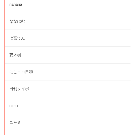
nanana
ななはむ
七宮てん
双木樹
にこニコ日和
日刊タイポ
nima
ニャミ