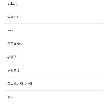
Sakura
佐倉おりこ
saco
皐月まゆり
砂糖薬
さとろく
殺人犯に恋した僕
さの