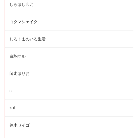
しらほし卯乃
白クマシェイク
しろくまのいる生活
白駒マル
師走ほりお
si
sui
鈴木セイゴ