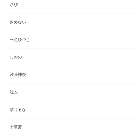
さび
さめない
三色ひつじ
しおの
汐張神奈
沈ム
紫月るな
十筆斎