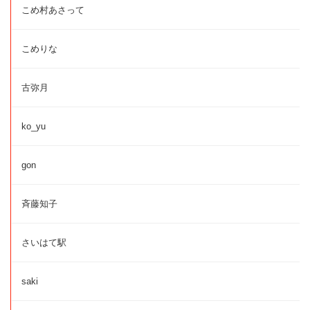
こめ村あさって
こめりな
古弥月
ko_yu
gon
斉藤知子
さいはて駅
saki