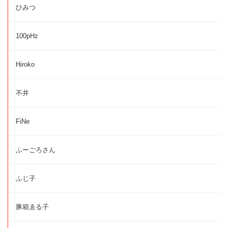
ひみつ
100pHz
Hiroko
不井
FiNe
ふーごろさん
ふじ子
豚箱ゑる子