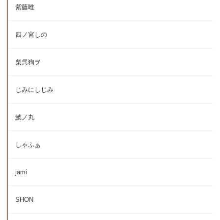
紫藤唯
四ノ宮しの
柴呉狗ヲ
じみにしじみ
鯱ノ丸
しゃふぁ
jami
SHON