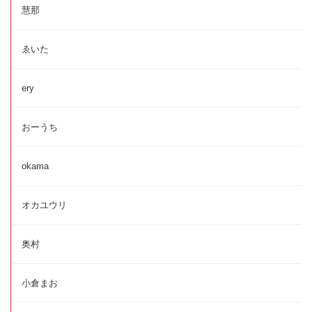
慧那
ゑいた
ery
おーうち
okama
オカユウリ
奥村
小倉まお