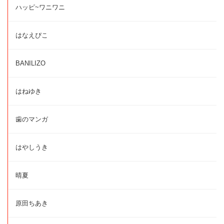
ハッピ~ワニワニ
はなえぴこ
BANILIZO
はねゆき
歯のマンガ
はやしうき
晴夏
原田ちあき