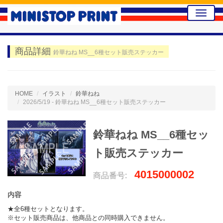
Toggle
naviga
商品詳細
鈴華ねね MS__6種セット販売ステッカー
HOME
イラスト
鈴華ねね
2026/5/19 - 鈴華ねね MS__6種セット販売ステッカー
鈴華ねね MS__6種セッ
ト販売ステッカー
4015000002
商品番号:
内容
★全6種セットとなります。

※セット販売商品は、他商品との同時購入できません。