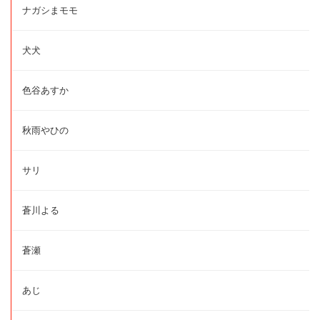
ナガシまモモ
犬犬
色谷あすか
秋雨やひの
サリ
蒼川よる
蒼瀬
あじ