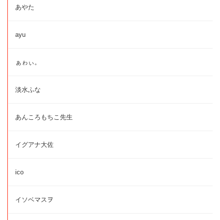
あやた
ayu
ぁゎぃ。
淡水ふな
あんころもちこ先生
イグアナ大佐
ico
イソベマスヲ