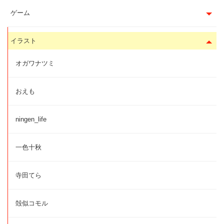
ゲーム
イラスト
オガワナツミ
おえも
ningen_life
一色十秋
寺田てら
殻似コモル