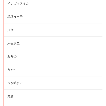
イナガキスミカ
稲穂うー子
指宿
入谷凌埜
ゐろの
うぐ~
うさ城まに
兎彦