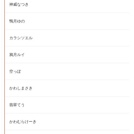
神威なつき
鴨月ゆの
カラシソエル
鴉月ルイ
空っぽ
かわしまさき
翡翠てう
かわむらけーき