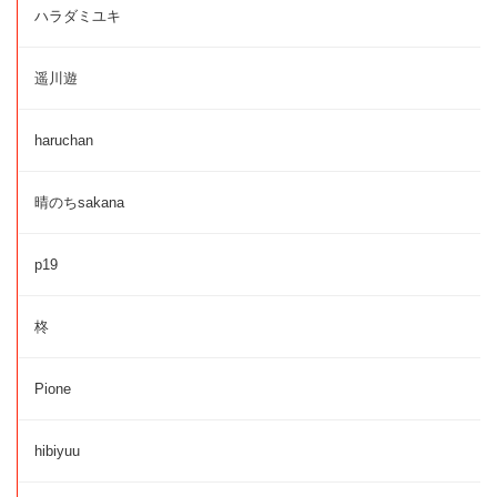
ハラダミユキ
遥川遊
haruchan
晴のちsakana
p19
柊
Pione
hibiyuu