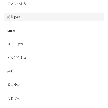
スズキハルカ
鈴華ねね
smile
スミアヤカ
ずんどうネコ
染町
染山ゆか
そねぽん