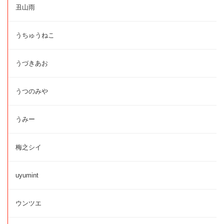
丑山雨
うちゅうねこ
うづきあお
うつのみや
うみー
梅之シイ
uyumint
ウンツエ