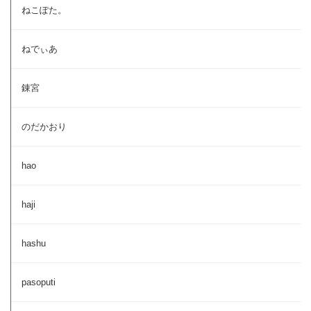
ねこぽた。
ねでぃあ
錬宮
のだかおり
hao
haji
hashu
pasoputi