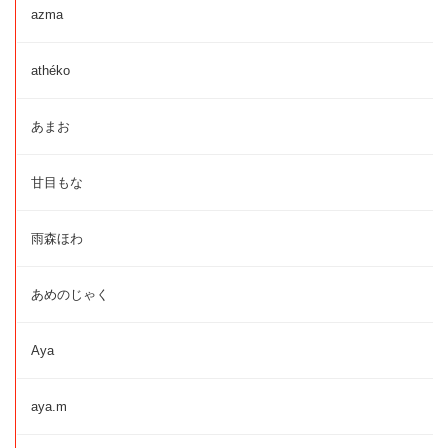
azma
athéko
あまお
甘目もな
雨森ほわ
あめのじゃく
Aya
aya.m