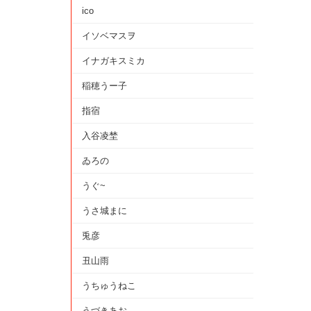
ico
イソベマスヲ
イナガキスミカ
稲穂うー子
指宿
入谷凌埜
ゐろの
うぐ~
うさ城まに
兎彦
丑山雨
うちゅうねこ
うづきあお