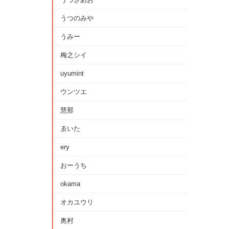
うつのみや
うみー
梅之シイ
uyumint
ウンツエ
慧那
ゑいた
ery
おーうち
okama
オカユウリ
奥村