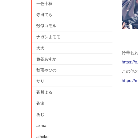
一色十秋
寺田てら
殻似コモル
ナガシまモモ
犬犬
鈴華ねね
色谷あすか
https:/
秋雨やひの
この他
https://
サリ
蒼川よる
蒼瀬
あじ
azma
athéko