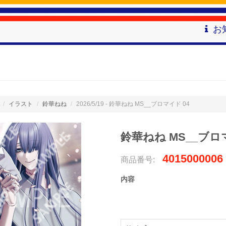
お
イラスト
鈴華ねね
2026/5/19 - 鈴華ねね MS__ブロマイド 04
鈴華ねね MS__ブロ
4015000006
商品番号:
内容