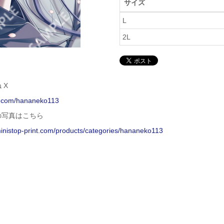
サイズ
L
2L
 X
/x.com/hananeko113
の写真はこちら
ministop-print.com/products/categories/hananeko113