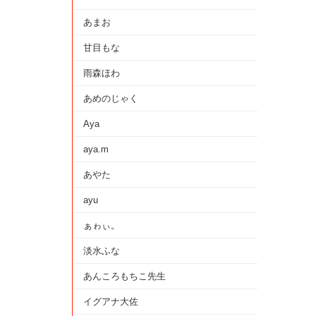
あまお
甘目もな
雨森ほわ
あめのじゃく
Aya
aya.m
あやた
ayu
ぁゎぃ。
淡水ふな
あんころもちこ先生
イグアナ大佐