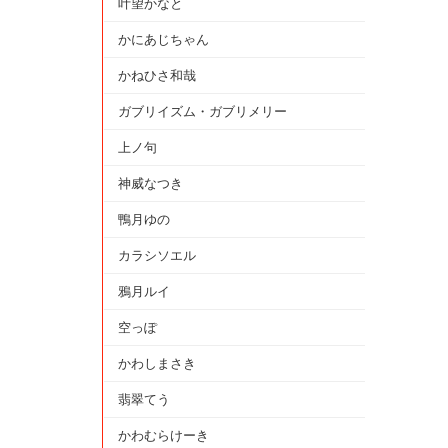
叶望かなと
かにあじちゃん
かねひさ和哉
ガブリイズム・ガブリメリー
上ノ句
神威なつき
鴨月ゆの
カラシソエル
鴉月ルイ
空っぽ
かわしまさき
翡翠てう
かわむらけーき