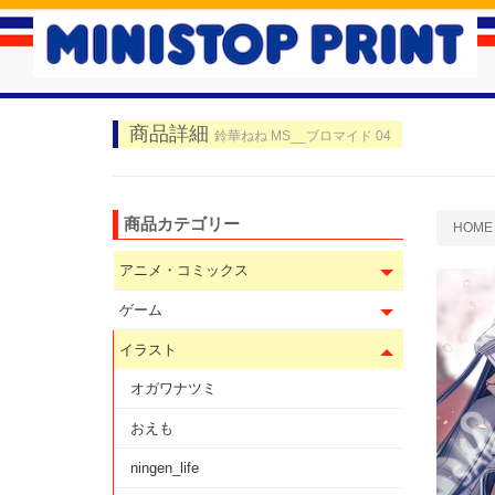
商品詳細
鈴華ねね MS__ブロマイド 04
商品カテゴリー
HOME
アニメ・コミックス
ゲーム
イラスト
オガワナツミ
おえも
ningen_life