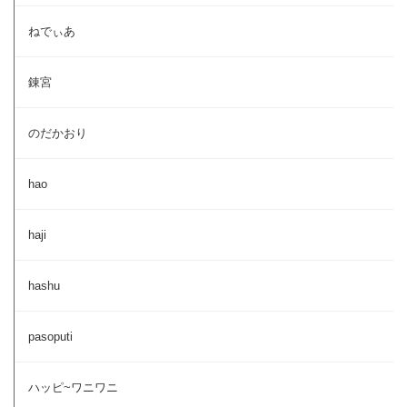
ねでぃあ
錬宮
のだかおり
hao
haji
hashu
pasoputi
ハッピ~ワニワニ