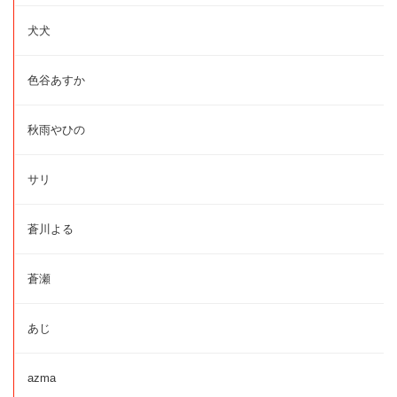
犬犬
色谷あすか
秋雨やひの
サリ
蒼川よる
蒼瀬
あじ
azma