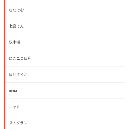
ななはむ
七宮てん
双木樹
にこニコ日和
日刊タイポ
nima
ニャミ
ヌトグラン