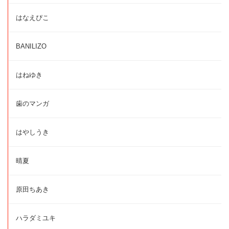
はなえぴこ
BANILIZO
はねゆき
歯のマンガ
はやしうき
晴夏
原田ちあき
ハラダミユキ