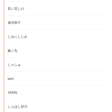
四ノ宮しの
柴呉狗ヲ
じみにしじみ
鯱ノ丸
しゃふぁ
jami
SHON
しらほし卯乃