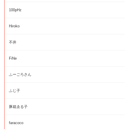
100pHz
Hiroko
不井
FiNe
ふーごろさん
ふじ子
豚箱ゑる子
faracoco