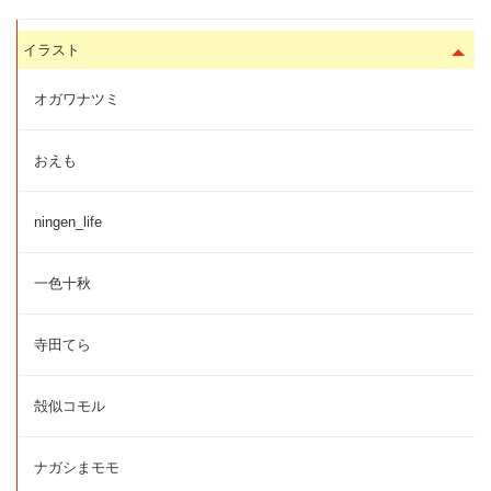
イラスト
オガワナツミ
おえも
ningen_life
一色十秋
寺田てら
殻似コモル
ナガシまモモ