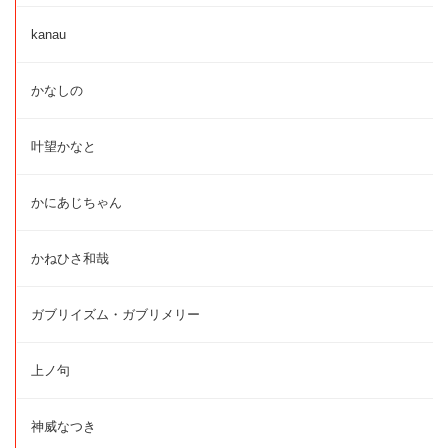
kanau
かなしの
叶望かなと
かにあじちゃん
かねひさ和哉
ガブリイズム・ガブリメリー
上ノ句
神威なつき