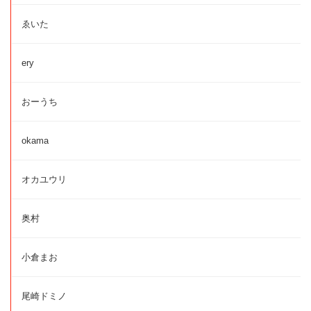
ゑいた
ery
おーうち
okama
オカユウリ
奥村
小倉まお
尾崎ドミノ