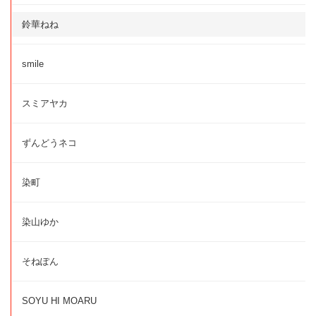
鈴華ねね
smile
スミアヤカ
ずんどうネコ
染町
染山ゆか
そねぽん
SOYU HI MOARU