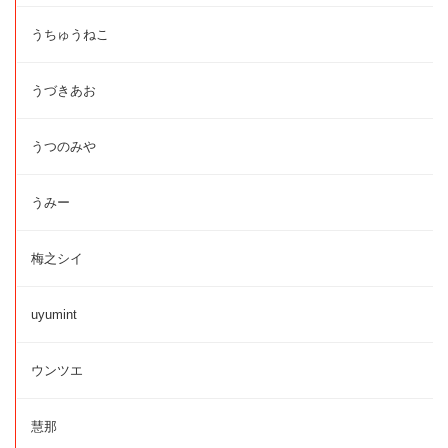
うちゅうねこ
うづきあお
うつのみや
うみー
梅之シイ
uyumint
ウンツエ
慧那