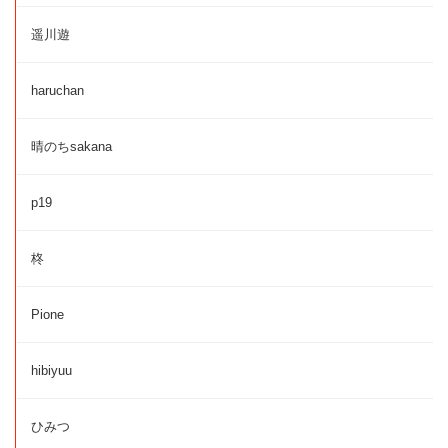
遥川遊
haruchan
晴のちsakana
p19
柊
Pione
hibiyuu
ひみつ