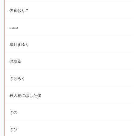
佐倉おりこ
saco
皐月まゆり
砂糖薬
さとろく
殺人犯に恋した僕
さの
さび