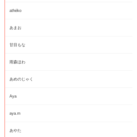
athéko
あまお
甘目もな
雨森ほわ
あめのじゃく
Aya
aya.m
あやた