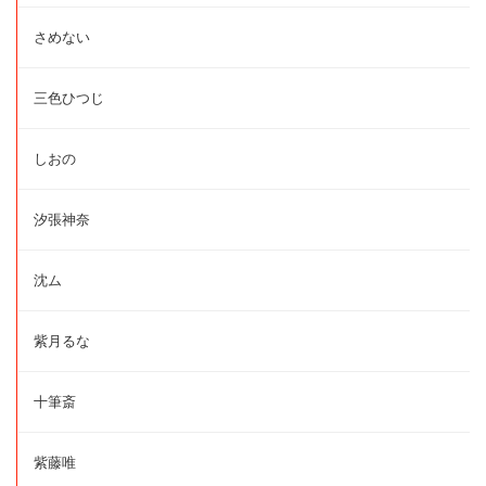
さめない
三色ひつじ
しおの
汐張神奈
沈ム
紫月るな
十筆斎
紫藤唯