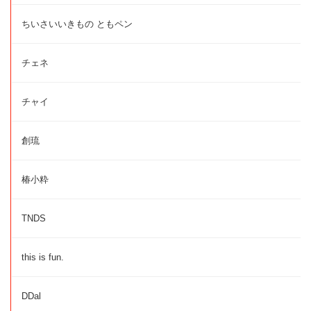
ちいさいいきもの ともペン
チェネ
チャイ
創琉
椿小粋
TNDS
this is fun.
DDal