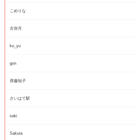
こめりな
古弥月
ko_yu
gon
斉藤知子
さいはて駅
saki
Sakura