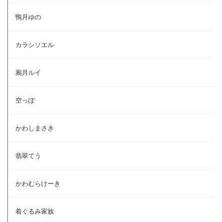
鴨月ゆの
カラシソエル
鴉月ルイ
空っぽ
かわしまさき
翡翠てう
かわむらけーき
着ぐるみ家族