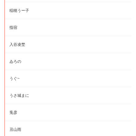
稲穂うー子
指宿
入谷凌埜
ゐろの
うぐ~
うさ城まに
兎彦
丑山雨