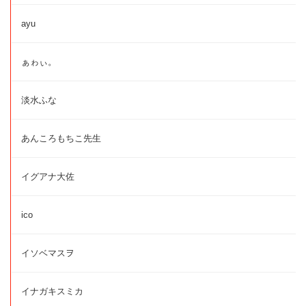
ayu
ぁゎぃ。
淡水ふな
あんころもちこ先生
イグアナ大佐
ico
イソベマスヲ
イナガキスミカ