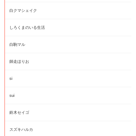
白クマシェイク
しろくまのいる生活
白駒マル
師走ほりお
si
sui
鈴木セイゴ
スズキハルカ