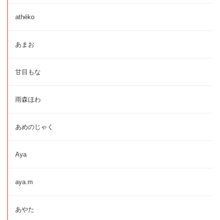
athéko
あまお
甘目もな
雨森ほわ
あめのじゃく
Aya
aya.m
あやた