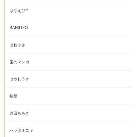
はなえぴこ
BANILIZO
はねゆき
歯のマンガ
はやしうき
晴夏
原田ちあき
ハラダミユキ