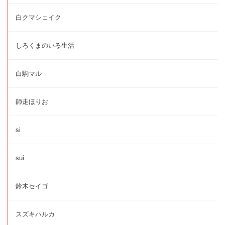
白クマシェイク
しろくまのいる生活
白駒マル
師走ほりお
si
sui
鈴木セイゴ
スズキハルカ