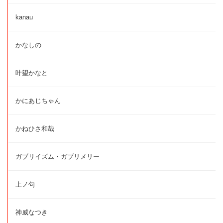
kanau
かなしの
叶望かなと
かにあじちゃん
かねひさ和哉
ガブリイズム・ガブリメリー
上ノ句
神威なつき