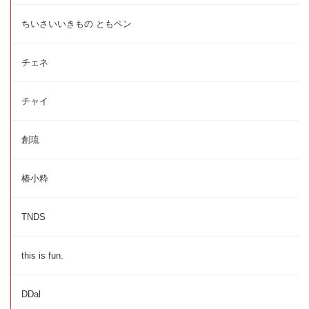
ちいさいいきもの ともペン
チェネ
チャイ
創琉
椿小粋
TNDS
this is fun.
DDal