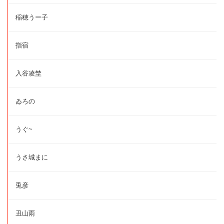
稲穂うー子
指宿
入谷凌埜
ゐろの
うぐ~
うさ城まに
兎彦
丑山雨