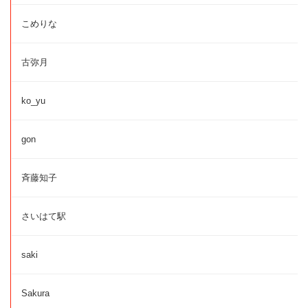
こめりな
古弥月
ko_yu
gon
斉藤知子
さいはて駅
saki
Sakura