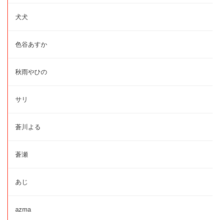
犬犬
色谷あすか
秋雨やひの
サリ
蒼川よる
蒼瀬
あじ
azma