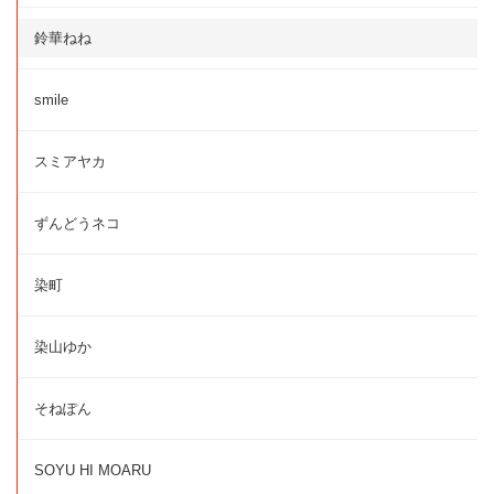
鈴華ねね
smile
スミアヤカ
ずんどうネコ
染町
染山ゆか
そねぽん
SOYU HI MOARU