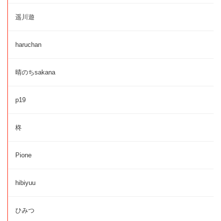
遥川遊
haruchan
晴のちsakana
p19
柊
Pione
hibiyuu
ひみつ