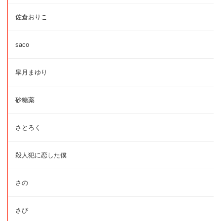
佐倉おりこ
saco
皐月まゆり
砂糖薬
さとろく
殺人犯に恋した僕
さの
さび