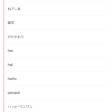
ねでぃあ
錬宮
のだかおり
hao
haji
hashu
pasoputi
ハッピ~ワニワニ