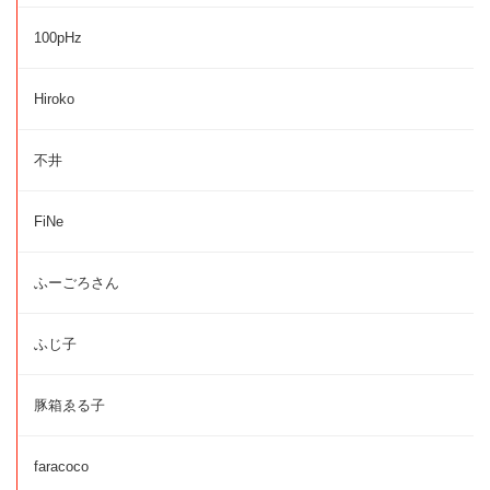
100pHz
Hiroko
不井
FiNe
ふーごろさん
ふじ子
豚箱ゑる子
faracoco