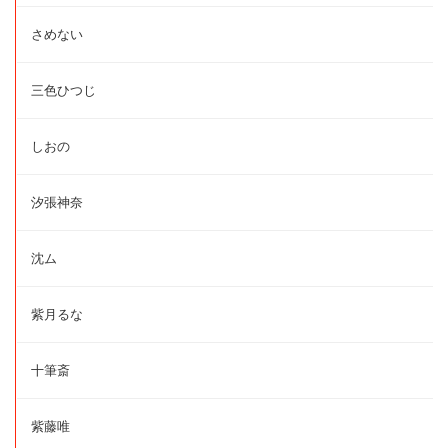
さめない
三色ひつじ
しおの
汐張神奈
沈ム
紫月るな
十筆斎
紫藤唯