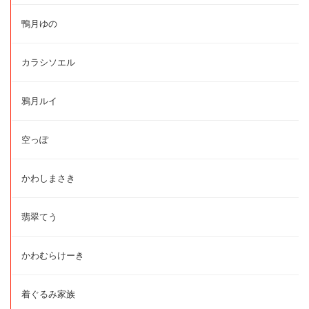
鴨月ゆの
カラシソエル
鴉月ルイ
空っぽ
かわしまさき
翡翠てう
かわむらけーき
着ぐるみ家族