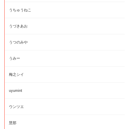
うちゅうねこ
うづきあお
うつのみや
うみー
梅之シイ
uyumint
ウンツエ
慧那