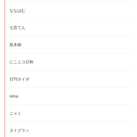
ななはむ
七宮てん
双木樹
にこニコ日和
日刊タイポ
nima
ニャミ
ヌトグラン