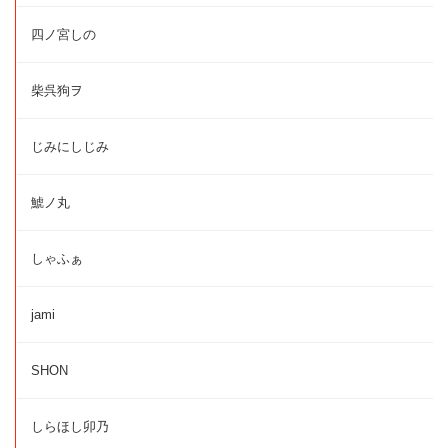
四ノ宮しの
柴呉狗ヲ
じみにしじみ
鯱ノ丸
しゃふぁ
jami
SHON
しらほし卯乃