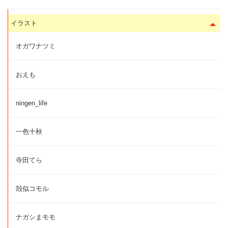
イラスト
オガワナツミ
おえも
ningen_life
一色十秋
寺田てら
殻似コモル
ナガシまモモ