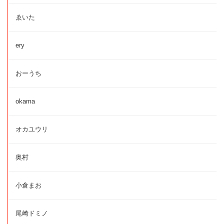
ゑいた
ery
おーうち
okama
オカユウリ
奥村
小倉まお
尾崎ドミノ