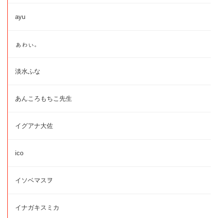
ayu
ぁゎぃ。
淡水ふな
あんころもちこ先生
イグアナ大佐
ico
イソベマスヲ
イナガキスミカ