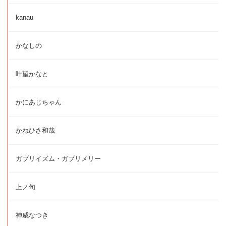
kanau
かなしの
叶望かなと
かにあじちゃん
かねひさ和哉
ガブリイズム・ガブリメリー
上ノ句
神威なつき