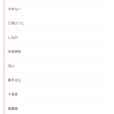
さめない
三色ひつじ
しおの
汐張神奈
沈ム
紫月るな
十筆斎
紫藤唯