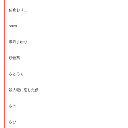
佐倉おりこ
saco
皐月まゆり
砂糖薬
さとろく
殺人犯に恋した僕
さの
さび