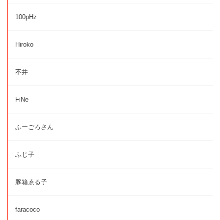
100pHz
Hiroko
不井
FiNe
ふーごろさん
ふじ子
豚箱ゑる子
faracoco