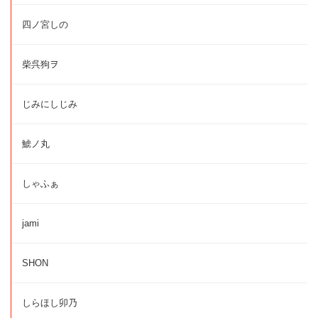
四ノ宮しの
柴呉狗ヲ
じみにしじみ
鯱ノ丸
しゃふぁ
jami
SHON
しらほし卯乃