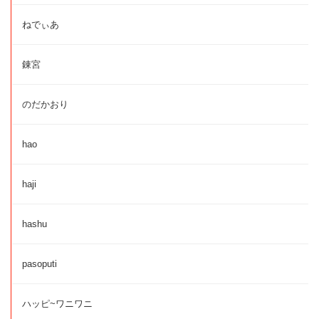
ねでぃあ
錬宮
のだかおり
hao
haji
hashu
pasoputi
ハッピ~ワニワニ