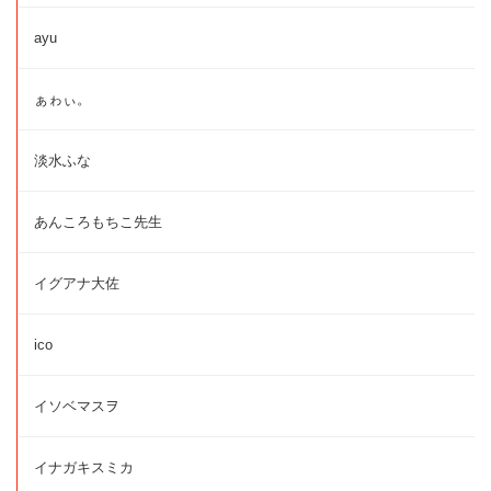
ayu
ぁゎぃ。
淡水ふな
あんころもちこ先生
イグアナ大佐
ico
イソベマスヲ
イナガキスミカ