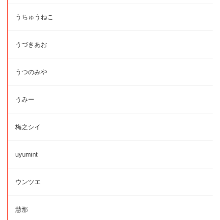
うちゅうねこ
うづきあお
うつのみや
うみー
梅之シイ
uyumint
ウンツエ
慧那