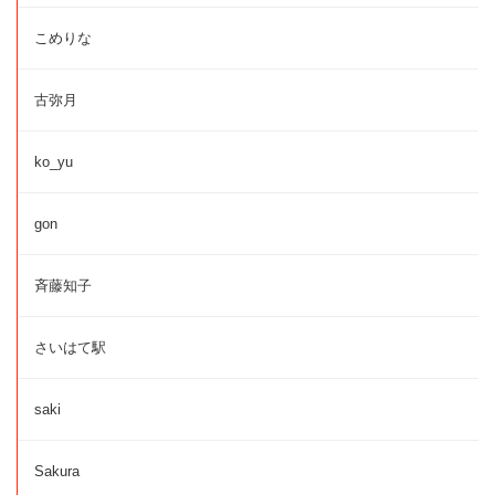
こめりな
古弥月
ko_yu
gon
斉藤知子
さいはて駅
saki
Sakura