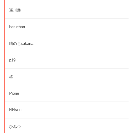
遥川遊
haruchan
晴のちsakana
p19
柊
Pione
hibiyuu
ひみつ