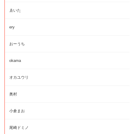
ゑいた
ery
おーうち
okama
オカユウリ
奥村
小倉まお
尾崎ドミノ