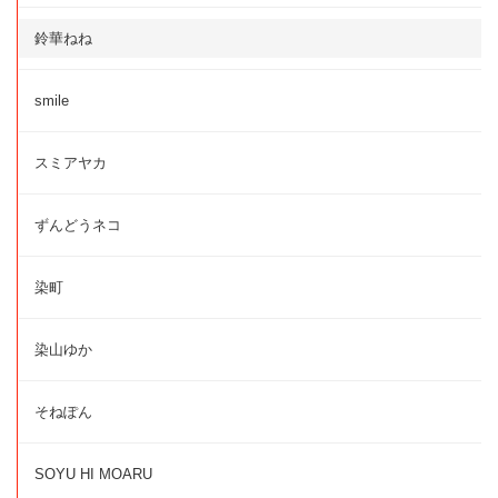
鈴華ねね
smile
スミアヤカ
ずんどうネコ
染町
染山ゆか
そねぽん
SOYU HI MOARU