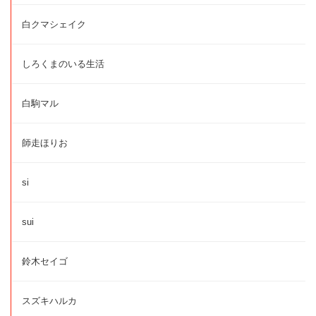
白クマシェイク
しろくまのいる生活
白駒マル
師走ほりお
si
sui
鈴木セイゴ
スズキハルカ