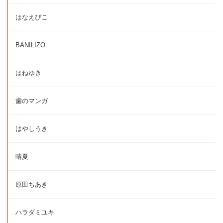
はなえぴこ
BANILIZO
はねゆき
歯のマンガ
はやしうき
晴夏
原田ちあき
ハラダミユキ