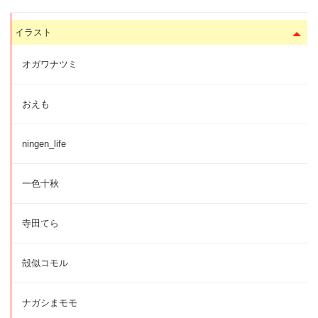
イラスト
オガワナツミ
おえも
ningen_life
一色十秋
寺田てら
殻似コモル
ナガシまモモ