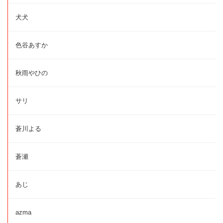
犬犬
色谷あすか
秋雨やひの
サリ
蒼川よる
蒼瀬
あじ
azma