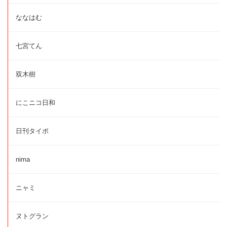
ななはむ
七宮てん
双木樹
にこニコ日和
日刊タイポ
nima
ニャミ
ヌトグラン