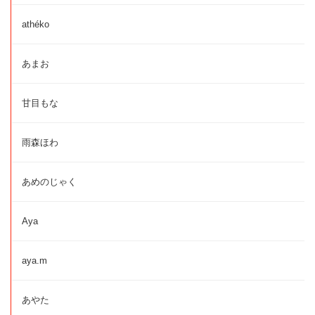
athéko
あまお
甘目もな
雨森ほわ
あめのじゃく
Aya
aya.m
あやた