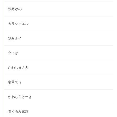
鴨月ゆの
カラシソエル
鴉月ルイ
空っぽ
かわしまさき
翡翠てう
かわむらけーき
着ぐるみ家族