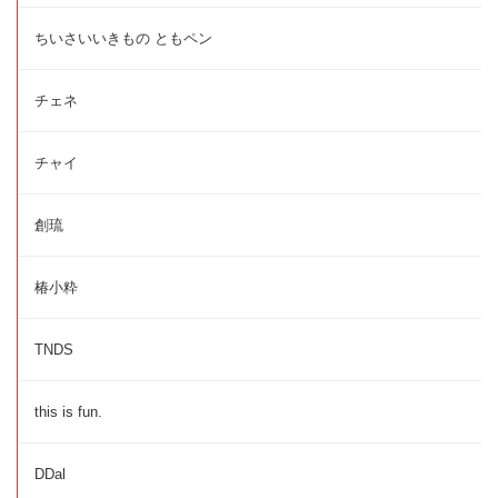
ちいさいいきもの ともペン
チェネ
チャイ
創琉
椿小粋
TNDS
this is fun.
DDal