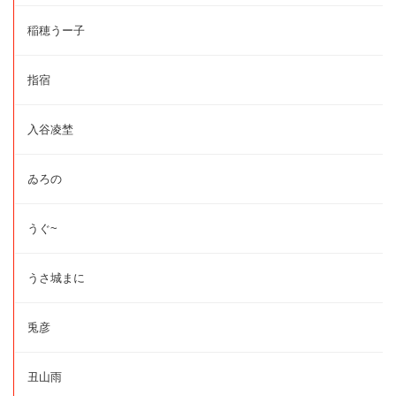
稲穂うー子
指宿
入谷凌埜
ゐろの
うぐ~
うさ城まに
兎彦
丑山雨