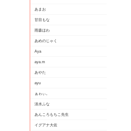
あまお
甘目もな
雨森ほわ
あめのじゃく
Aya
aya.m
あやた
ayu
ぁゎぃ。
淡水ふな
あんころもちこ先生
イグアナ大佐