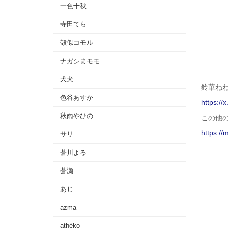
一色十秋
寺田てら
殻似コモル
ナガシまモモ
犬犬
鈴華ねね
色谷あすか
https:/
秋雨やひの
この他
https://
サリ
蒼川よる
蒼瀬
あじ
azma
athéko