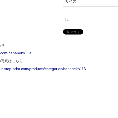
サイズ
L
2L
 X
/x.com/hananeko113
の写真はこちら
ministop-print.com/products/categories/hananeko113