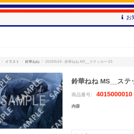
お
イラスト
鈴華ねね
2026/5/19 - 鈴華ねね MS__ステッカー 03
鈴華ねね MS__ステ
4015000010
商品番号:
内容