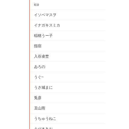
ico
イソベマスヲ
イナガキスミカ
稲穂うー子
指宿
入谷凌埜
ゐろの
うぐ~
うさ城まに
兎彦
丑山雨
うちゅうねこ
うづきあお