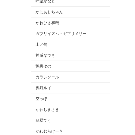
叶望かなと
かにあじちゃん
かねひさ和哉
ガブリイズム・ガブリメリー
上ノ句
神威なつき
鴨月ゆの
カラシソエル
鴉月ルイ
空っぽ
かわしまさき
翡翠てう
かわむらけーき