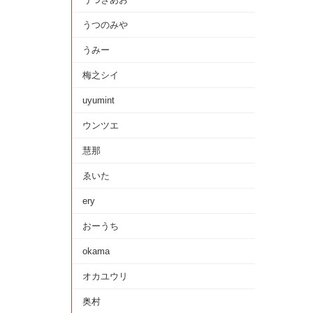
うつのみや
うみー
梅之シイ
uyumint
ウンツエ
慧那
ゑいた
ery
おーうち
okama
オカユウリ
奥村