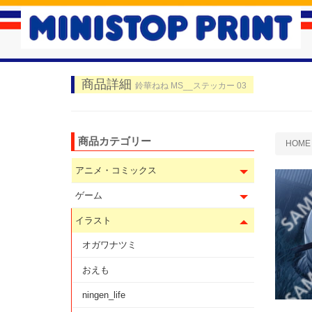
商品詳細
鈴華ねね MS__ステッカー 03
商品カテゴリー
HOME
アニメ・コミックス
ゲーム
イラスト
オガワナツミ
おえも
ningen_life