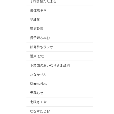
子招き猫たたまる
佐佐咲キキ
早紅夜
鷺原鈴音
獅子姫ろみお
始発待ちラジオ
透来 むむ
下野国のおいなりさま巫狗
たなかりん
ChumuNote
天我ちせ
七狼さくや
ななすたじお