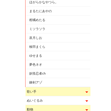
ほがらかなやつら。
まるたにあやの
柑橘めたる
ミソラソラ
巫月しお
柚羽まくら
ゆせまる
夢色ネオ
妖怪忍者ch
錬剣アゾ
歌い手
ぬいぐるみ
動物