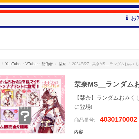
お
YouTuber・VTuber・配信者
栞奈
2024/8/27 - 栞奈MS__ランダムおみ
栞奈MS__ランダム
【栞奈】ランダムおみく
に登場!
4030170002
商品番号:
内容