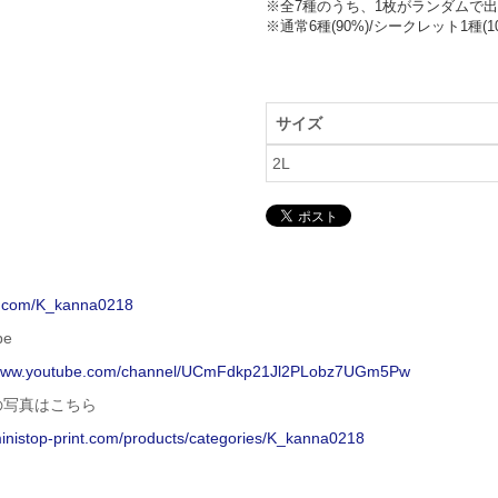
※全7種のうち、1枚がランダムで出
※通常6種(90%)/シークレット1種(1
サイズ
2L
/x.com/K_kanna0218
be
/www.youtube.com/channel/UCmFdkp21Jl2PLobz7UGm5Pw
の写真はこちら
ministop-print.com/products/categories/K_kanna0218