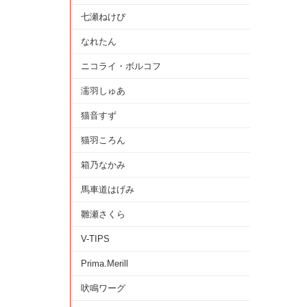
七瀬ねけぴ
なれたん
ニコライ・ボルコフ
濡羽しゅあ
猫音すず
猫羽ころん
箱乃なかみ
馬車道はげみ
雛瀬さくら
V-TIPS
Prima.Merill
吠鳴ワーグ