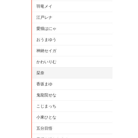
羽竜メイ
江戸レナ
愛猫はにゃ
おうまゆう
神納セイガ
かわいりむ
栞奈
香坂まゆ
鬼龍院せな
こじまっち
小東ひとな
五分目悟