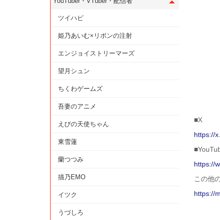
YouTuber・VTuber・配信者
ツイハピ
姫乃あいむ×リボンの注射
エンジョイストリーマーズ
望月シュン
ちくわゲームズ
吾妻のアニメ
■X
えびの天使ちゃん
https:/
東雪蓮
■YouTu
蘭つつみ
https:/
描乃EMO
この他
https://
イツク
うづしろ