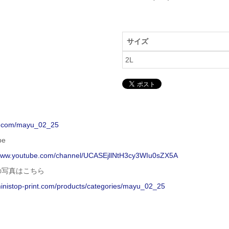
サイズ
2L
/x.com/mayu_02_25
be
/www.youtube.com/channel/UCASEjllNtH3cy3WIu0sZX5A
の写真はこちら
ministop-print.com/products/categories/mayu_02_25