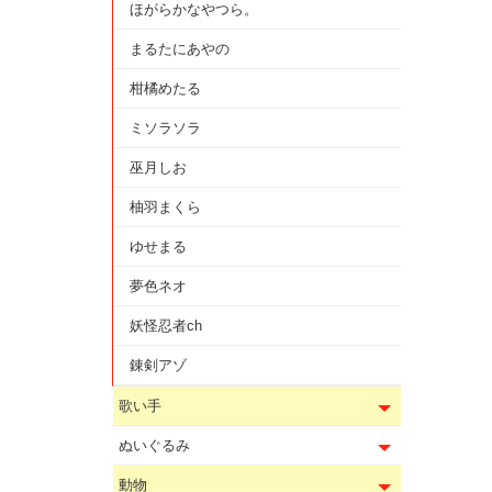
ほがらかなやつら。
まるたにあやの
柑橘めたる
ミソラソラ
巫月しお
柚羽まくら
ゆせまる
夢色ネオ
妖怪忍者ch
錬剣アゾ
歌い手
ぬいぐるみ
動物