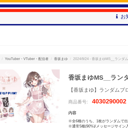
お
YouTuber・VTuber・配信者
香坂まゆ
2024/9/24 - 香坂まゆMS__ラン
香坂まゆMS__ラン
【香坂まゆ】ランダムブロ
4030290002
商品番号:
内容
※全6種のうち、1枚がランダムで出
※通常5種(90%)/メッセージサイン入