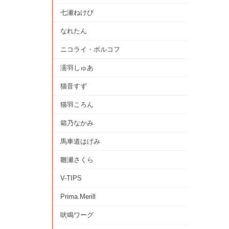
七瀬ねけぴ
なれたん
ニコライ・ボルコフ
濡羽しゅあ
猫音すず
猫羽ころん
箱乃なかみ
馬車道はげみ
雛瀬さくら
V-TIPS
Prima.Merill
吠鳴ワーグ