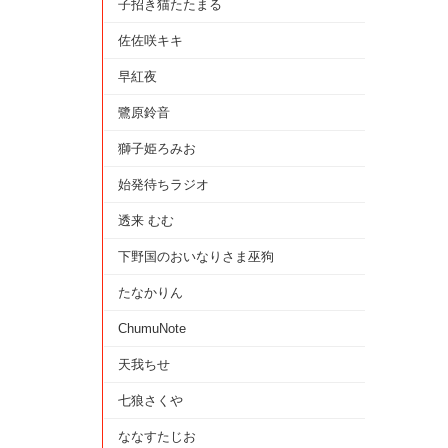
子招き猫たたまる
佐佐咲キキ
早紅夜
鷺原鈴音
獅子姫ろみお
始発待ちラジオ
透来 むむ
下野国のおいなりさま巫狗
たなかりん
ChumuNote
天我ちせ
七狼さくや
ななすたじお