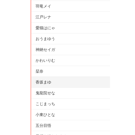
羽竜メイ
江戸レナ
愛猫はにゃ
おうまゆう
神納セイガ
かわいりむ
栞奈
香坂まゆ
鬼龍院せな
こじまっち
小東ひとな
五分目悟