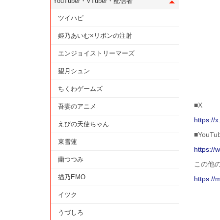
YouTuber・VTuber・配信者
ツイハピ
姫乃あいむ×リボンの注射
エンジョイストリーマーズ
望月シュン
ちくわゲームズ
■X
吾妻のアニメ
https:/
えびの天使ちゃん
■YouTu
東雪蓮
https:/
蘭つつみ
この他
描乃EMO
https://
イツク
うづしろ