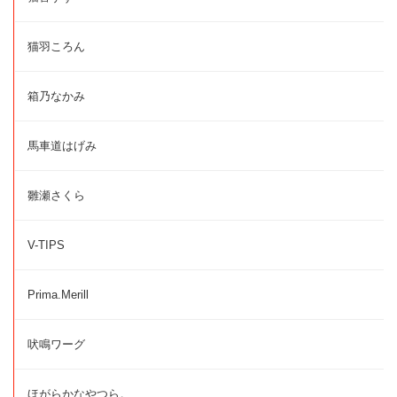
猫羽ころん
箱乃なかみ
馬車道はげみ
雛瀬さくら
V-TIPS
Prima.Merill
吠鳴ワーグ
ほがらかなやつら。