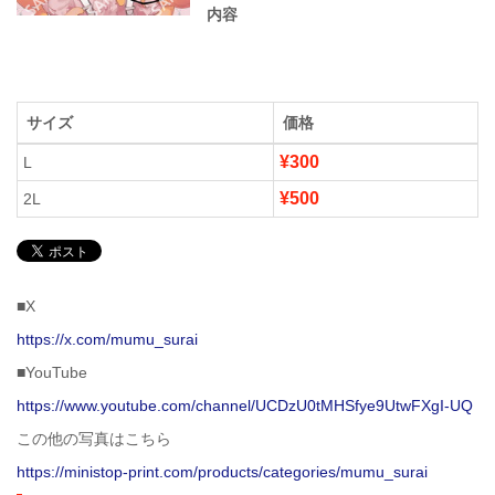
内容
サイズ
価格
¥300
L
¥500
2L
■X
https://x.com/mumu_surai
■YouTube
https://www.youtube.com/channel/UCDzU0tMHSfye9UtwFXgI-UQ
この他の写真はこちら
https://ministop-print.com/products/categories/mumu_surai