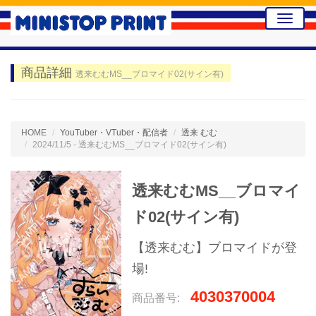
Toggle
naviga
商品詳細
透来むむMS__ブロマイド02(サイン有)
HOME
YouTuber・VTuber・配信者
透来 むむ
2024/11/5 - 透来むむMS__ブロマイド02(サイン有)
透来むむMS__ブロマイ
ド02(サイン有)
【透来むむ】ブロマイドが登
場!
4030370004
商品番号: