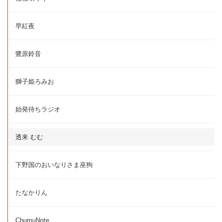
早紅夜
鷺原鈴音
獅子姫ろみお
始発待ちラジオ
透来 むむ
下野国のおいなりさま巫狗
たなかりん
ChumuNote