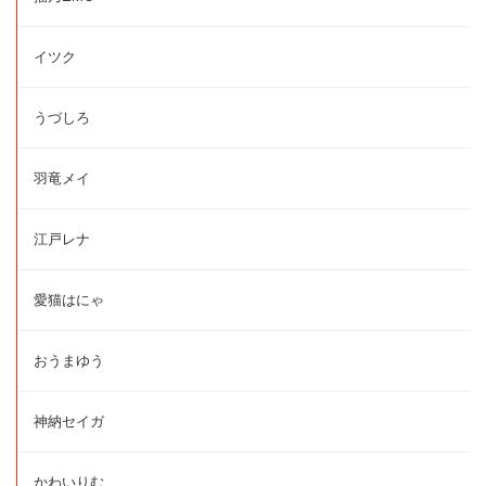
イツク
うづしろ
羽竜メイ
江戸レナ
愛猫はにゃ
おうまゆう
神納セイガ
かわいりむ