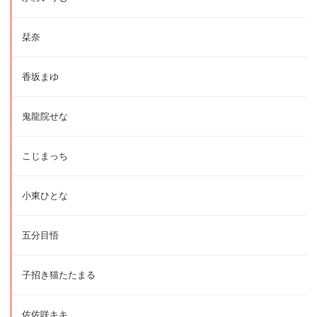
栞奈
香坂まゆ
鬼龍院せな
こじまっち
小東ひとな
五分目悟
子招き猫たたまる
佐佐咲キキ