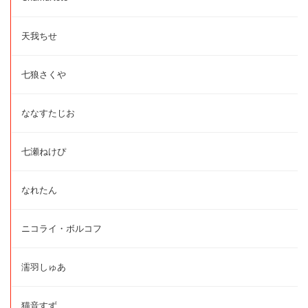
天我ちせ
七狼さくや
ななすたじお
七瀬ねけぴ
なれたん
ニコライ・ボルコフ
濡羽しゅあ
猫音すず