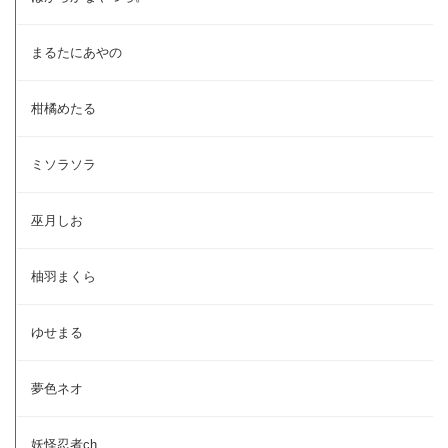
まるたにあやの
柑橘めたる
ミソラソラ
巫月しお
柚羽まくら
ゆせまる
夢色ネオ
妖怪忍者ch