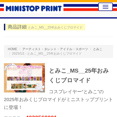
Toggle
naviga
商品詳細
とみこ_MS__25年おみくじブロマイド
HOME
アーティスト・タレント・アイドル・スポーツ
とみこ
2025/1/1 - とみこ_MS__25年おみくじブロマイド
とみこ_MS__25年おみ
くじブロマイド
コスプレイヤー“とみこ”の
2025年おみくじブロマイドがミニストッププリント
に登場！