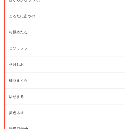
まるたにあやの
柑橘めたる
ミソラソラ
巫月しお
柚羽まくら
ゆせまる
夢色ネオ
妖怪忍者ch