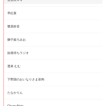
早紅夜
鷺原鈴音
獅子姫ろみお
始発待ちラジオ
透来 むむ
下野国のおいなりさま巫狗
たなかりん
ChumuNote