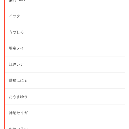
イツク
うづしろ
羽竜メイ
江戸レナ
愛猫はにゃ
おうまゆう
神納セイガ
かわいりむ