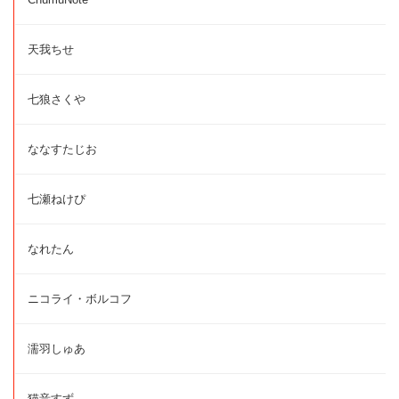
天我ちせ
七狼さくや
ななすたじお
七瀬ねけぴ
なれたん
ニコライ・ボルコフ
濡羽しゅあ
猫音すず