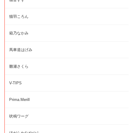
猫羽ころん
箱乃なかみ
馬車道はげみ
雛瀬さくら
V-TIPS
Prima.Merill
吠鳴ワーグ
ほがらかなやつら。