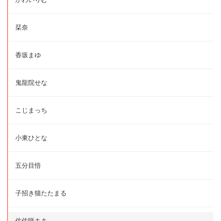
栞奈
香坂まゆ
鬼龍院せな
こじまっち
小東ひとな
五分目悟
子招き猫たたまる
佐佐咲キキ