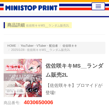
Toggle
naviga
商品詳細
佐佐咲キキMS__ランダム販売2L
HOME
YouTuber・VTuber・配信者
佐佐咲キキ
2025/1/28 - 佐佐咲キキMS__ランダム販売2L
佐佐咲キキMS__ランダ
ム販売2L
【佐佐咲キキ】ブロマイドが
登場!
4030650006
商品番号: