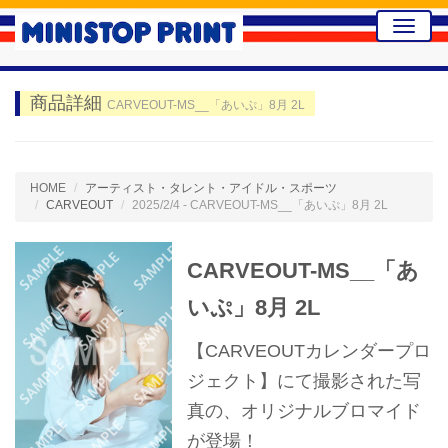
Toggle
naviga
商品詳細
CARVEOUT-MS__「あいぷ」8月 2L
HOME
アーティスト・タレント・アイドル・スポーツ
CARVEOUT
2025/2/4 - CARVEOUT-MS__「あいぷ」8月 2L
CARVEOUT-MS__「あ
いぷ」8月 2L
【CARVEOUTカレンダープロ
ジェクト】にて撮影された写
真の、オリジナルブロマイド
が登場！