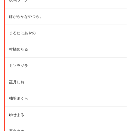
吠鳴ワーグ
ほがらかなやつら。
まるたにあやの
柑橘めたる
ミソラソラ
巫月しお
柚羽まくら
ゆせまる