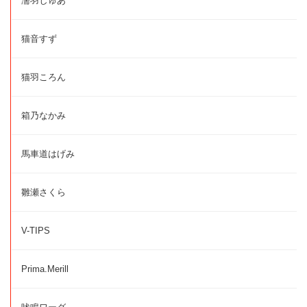
濡羽しゅあ
猫音すず
猫羽ころん
箱乃なかみ
馬車道はげみ
雛瀬さくら
V-TIPS
Prima.Merill