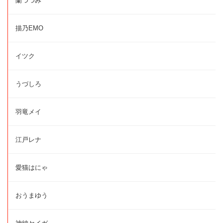
蘭つつみ
描乃EMO
イツク
うづしろ
羽竜メイ
江戸レナ
愛猫はにゃ
おうまゆう