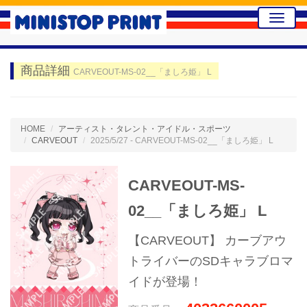
Toggle
naviga
商品詳細
CARVEOUT-MS-02__「ましろ姫」 L
HOME
アーティスト・タレント・アイドル・スポーツ
CARVEOUT
2025/5/27 - CARVEOUT-MS-02__「ましろ姫」 L
CARVEOUT-MS-
02__「ましろ姫」 L
【CARVEOUT】 カーブアウ
トライバーのSDキャラブロマ
イドが登場！