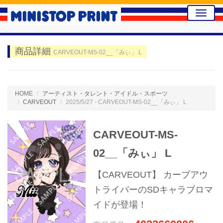
Toggle
naviga
商品詳細
CARVEOUT-MS-02__「みぃ」 L
HOME
アーティスト・タレント・アイドル・スポーツ
CARVEOUT
2025/5/27 - CARVEOUT-MS-02__「みぃ」 L
CARVEOUT-MS-
02__「みぃ」 L
【CARVEOUT】 カーブアウ
トライバーのSDキャラブロマ
イドが登場！