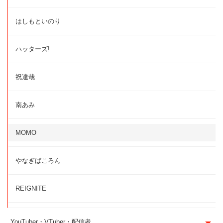
はしもといのり
ハッターズ!
祝達哉
南あみ
MOMO
やなぎばころん
REIGNITE
YouTuber・VTuber・配信者