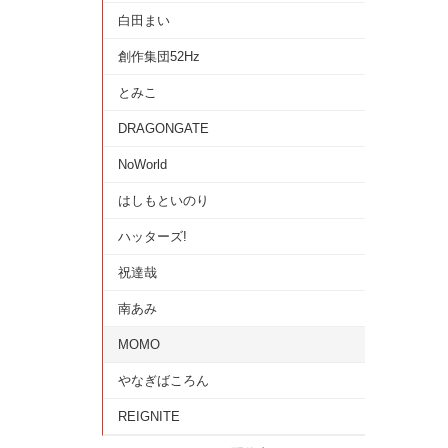
白田まい
創作集団52Hz
とみこ
DRAGONGATE
NoWorld
はしもといのり
ハッターズ!
祝達哉
南あみ
MOMO
やなぎばころん
REIGNITE