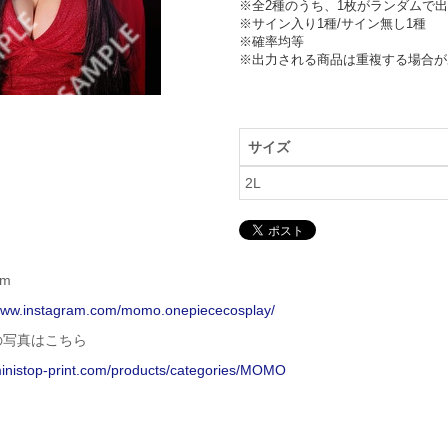
※全2種のうち、1枚がランダムで出
※サイン入り1種/サイン無し1種

※確率均等

※出力される商品は重複する場合が
サイズ
2L
am
/www.instagram.com/momo.onepiececosplay/
の写真はこちら
ministop-print.com/products/categories/MOMO