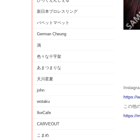
びっくえんじぇる
新日本プロレスリング
パペットマペット
German Cheung
渦
色々な十字架
あまつまりな
天川星夏
Instagr
john
https:/
wotaku
この他
IkeCafe
https://
CARVEOUT
こまめ