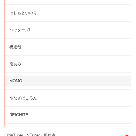
はしもといのり
ハッターズ!
祝達哉
南あみ
MOMO
やなぎばころん
REIGNITE
YouTuber・VTuber・配信者