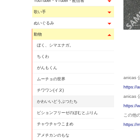
YouTuber・VTuber・配信者
歌い手
ぬいぐるみ
動物
ぼく、シマエナガ。
ちくわ
がんもくん
anicas
ムーチョの世界
https://a
チワワン(イヌ)
anicas 
かわいいどうぶつたち
https://
ビションフリーゼのぽむとぷりん
この他
チャウチャウこまめ
https://
アメチカンのもな