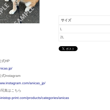
サイズ
L
2L
 公式HP
nicas.jp/
公式Instagram
www.instagram.com/anicas_jp/
の写真はこちら
ministop-print.com/products/categories/anicas