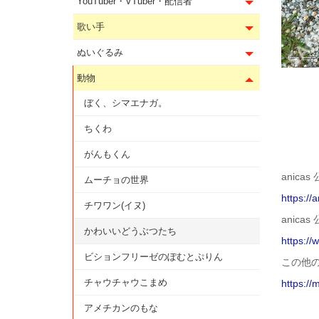
YouTuber・VTuber・配信者
歌い手
ぬいぐるみ
動物
ぼく、シマエナガ。
ちくわ
がんもくん
anicas
ムーチョの世界
https://a
チワワン(イヌ)
anicas 
かわいいどうぶつたち
https://
ビションフリーゼのぽむとぷりん
この他
チャウチャウこまめ
https://
アメチカンのもな