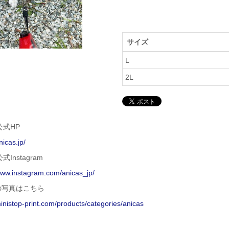
サイズ
L
2L
 公式HP
nicas.jp/
公式Instagram
www.instagram.com/anicas_jp/
の写真はこちら
ministop-print.com/products/categories/anicas