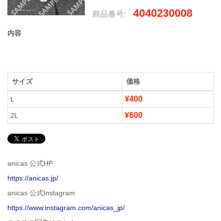
4040230008
商品番号:
内容
サイズ
価格
¥400
L
¥600
2L
anicas 公式HP
https://anicas.jp/
anicas 公式Instagram
https://www.instagram.com/anicas_jp/