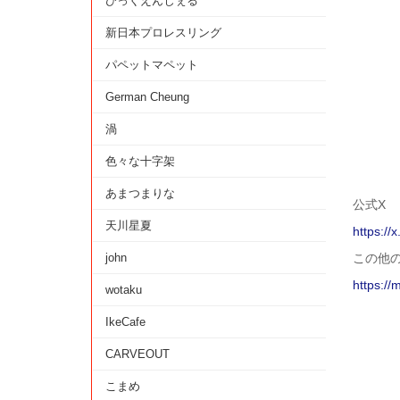
びっくえんじぇる
新日本プロレスリング
パペットマペット
German Cheung
渦
色々な十字架
あまつまりな
公式X
天川星夏
https://
john
この他
https://
wotaku
IkeCafe
CARVEOUT
こまめ