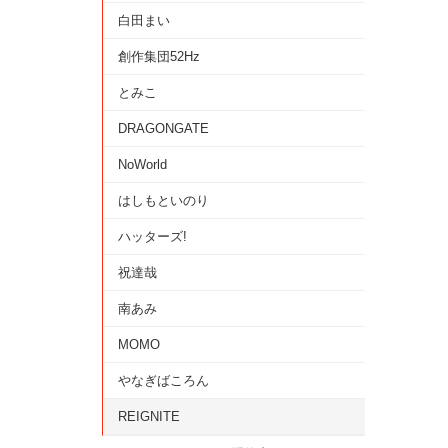
白田まい
創作集団52Hz
とみこ
DRAGONGATE
NoWorld
はしもといのり
ハッターズ!
祝達哉
南あみ
MOMO
やなぎばころん
REIGNITE