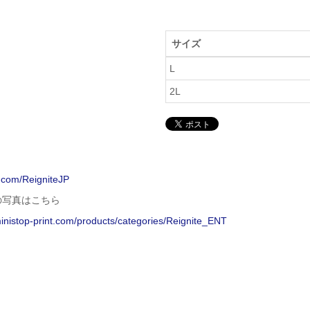
サイズ
L
2L
x.com/ReigniteJP
の写真はこちら
ministop-print.com/products/categories/Reignite_ENT