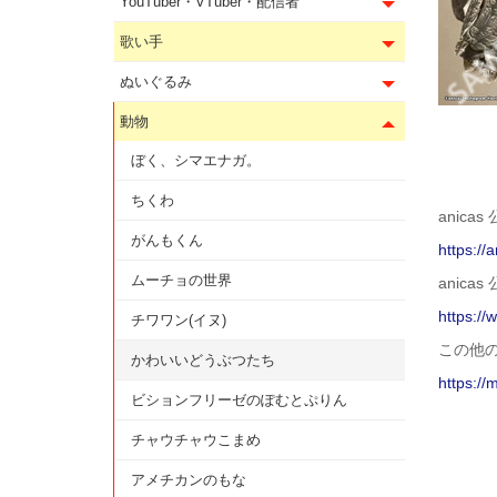
YouTuber・VTuber・配信者
歌い手
ぬいぐるみ
動物
ぼく、シマエナガ。
ちくわ
anicas
がんもくん
https://a
ムーチョの世界
anicas 
https://
チワワン(イヌ)
この他
かわいいどうぶつたち
https://
ビションフリーゼのぽむとぷりん
チャウチャウこまめ
アメチカンのもな