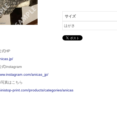
サイズ
はがき
 公式HP
nicas.jp/
公式Instagram
www.instagram.com/anicas_jp/
の写真はこちら
ministop-print.com/products/categories/anicas