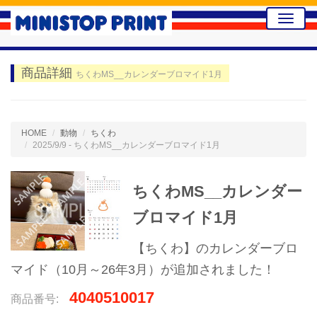
Toggle
naviga
商品詳細
ちくわMS__カレンダーブロマイド1月
HOME
動物
ちくわ
2025/9/9 - ちくわMS__カレンダーブロマイド1月
ちくわMS__カレンダー
ブロマイド1月
【ちくわ】のカレンダーブロ
マイド（10月～26年3月）が追加されました！
4040510017
商品番号: