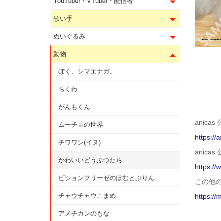
YouTuber・VTuber・配信者
歌い手
ぬいぐるみ
動物
ぼく、シマエナガ。
ちくわ
がんもくん
anicas
ムーチョの世界
https://a
チワワン(イヌ)
anicas 
かわいいどうぶつたち
https://
ビションフリーゼのぽむとぷりん
この他
チャウチャウこまめ
https://
アメチカンのもな