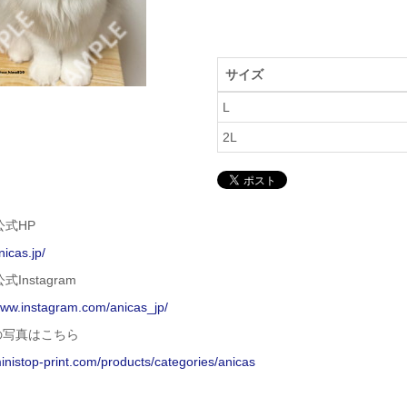
サイズ
L
2L
 公式HP
nicas.jp/
公式Instagram
www.instagram.com/anicas_jp/
の写真はこちら
ministop-print.com/products/categories/anicas