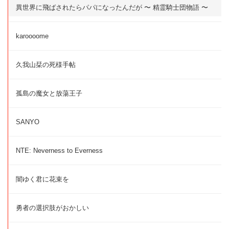
異世界に飛ばされたらパパになったんだが 〜 精霊騎士団物語 〜
karoooome
久我山栞の死様手帖
孤島の魔女と放蕩王子
SANYO
NTE: Neverness to Everness
闇ゆく君に花束を
勇者の選択肢がおかしい