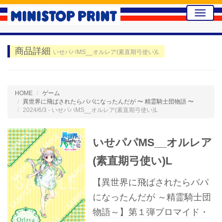
Toggle
naviga
商品詳細
いせパパMS__オルレア(素直期弓使い)L
HOME
ゲーム
異世界に飛ばされたらパパになったんだが 〜 精霊騎士団物語 〜
2024/6/3 - いせパパMS__オルレア(素直期弓使い)L
いせパパMS__オルレア
(素直期弓使い)L
【異世界に飛ばされたらパパ
になったんだが ～精霊騎士団
物語～】第１弾ブロマイド・