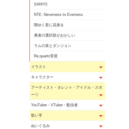
SANYO
NTE: Neverness to Everness
闇ゆく君に花束を
勇者の選択肢がおかしい
ラムの泉とダンジョン
Re;quartz零度
イラスト
キャラクター
アーティスト・タレント・アイドル・スポ
ーツ
YouTuber・VTuber・配信者
歌い手
ぬいぐるみ