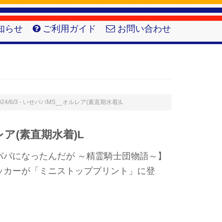
知らせ
ご利用ガイド
お問い合わせ
024/6/3 - いせパパMS__オルレア(素直期水着)L
ア(素直期水着)L
パパになったんだが ～精霊騎士団物語～】
ッカーが「ミニストッププリント」に登