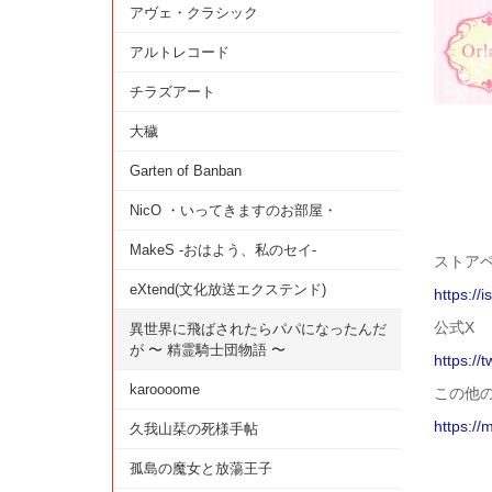
アヴェ・クラシック
アルトレコード
チラズアート
大穢
Garten of Banban
NicO ・いってきますのお部屋・
MakeS -おはよう、私のセイ-
ストアペー
eXtend(文化放送エクステンド)
https://
公式X
異世界に飛ばされたらパパになったんだ
が 〜 精霊騎士団物語 〜
https://
karoooome
この他
https://
久我山栞の死様手帖
孤島の魔女と放蕩王子