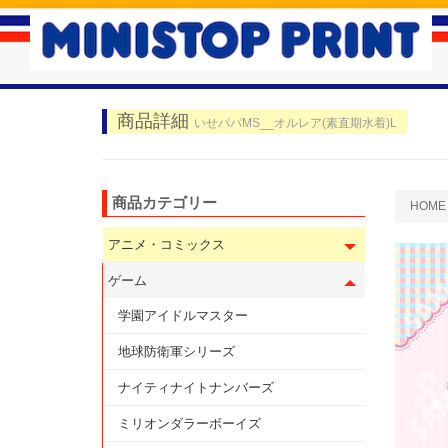
商品詳細
いせパパMS__オルレア(素直期水着)L
商品カテゴリー
HOME
アニメ・コミックス
ゲーム
学園アイドルマスター
地球防衛軍シリーズ
ナイティナイトナンバーズ
ミリオンダラーボーイズ