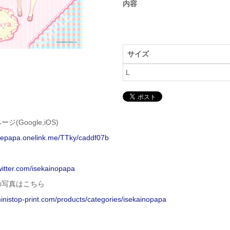
内容
サイズ
L
ジ(Google,iOS)
isepapa.onelink.me/TTky/caddf07b
twitter.com/isekainopapa
の写真はこちら
ministop-print.com/products/categories/isekainopapa