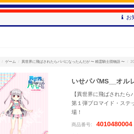
お
ゲーム
異世界に飛ばされたらパパになったんだが 〜 精霊騎士団物語 〜
2
いせパパMS__オルレ
【異世界に飛ばされたら
第１弾ブロマイド・ステ
場！
4010480004
商品番号: