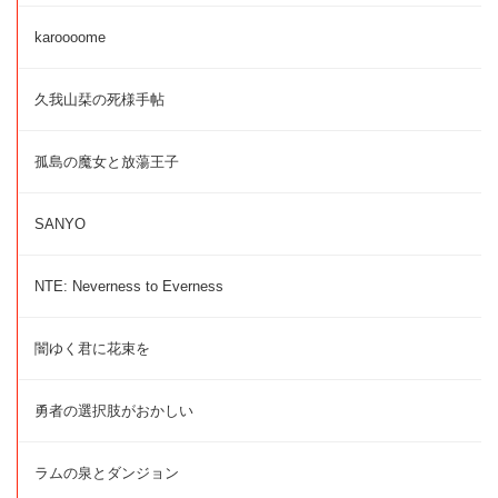
karoooome
久我山栞の死様手帖
孤島の魔女と放蕩王子
SANYO
NTE: Neverness to Everness
闇ゆく君に花束を
勇者の選択肢がおかしい
ラムの泉とダンジョン