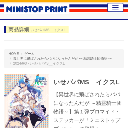
Toggle
naviga
商品詳細
いせパパMS__イクスL
HOME
ゲーム
異世界に飛ばされたらパパになったんだが 〜 精霊騎士団物語 〜
2024/6/3 - いせパパMS__イクスL
いせパパMS__イクスL
【異世界に飛ばされたらパパ
になったんだが ～精霊騎士団
物語～】第１弾ブロマイド・
ステッカーが「ミニストップ