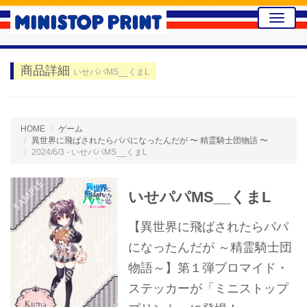
Toggle
naviga
商品詳細
いせパパMS__くまL
HOME
ゲーム
異世界に飛ばされたらパパになったんだが 〜 精霊騎士団物語 〜
2024/6/3 - いせパパMS__くまL
いせパパMS__くまL
【異世界に飛ばされたらパパ
になったんだが ～精霊騎士団
物語～】第１弾ブロマイド・
ステッカーが「ミニストップ