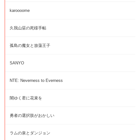
karoooome
久我山栞の死様手帖
孤島の魔女と放蕩王子
SANYO
NTE: Neverness to Everness
闇ゆく君に花束を
勇者の選択肢がおかしい
ラムの泉とダンジョン