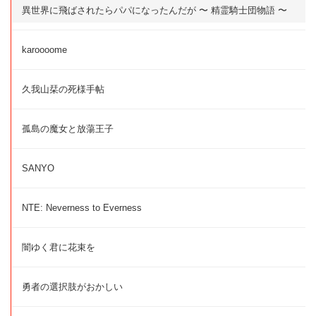
異世界に飛ばされたらパパになったんだが 〜 精霊騎士団物語 〜
karoooome
久我山栞の死様手帖
孤島の魔女と放蕩王子
SANYO
NTE: Neverness to Everness
闇ゆく君に花束を
勇者の選択肢がおかしい