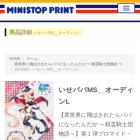
Toggle
naviga
商品詳細
いせパパMS__オーディンL
HOME
ゲーム
異世界に飛ばされたらパパになったんだが 〜 精霊騎士団物語 〜
2024/6/3 - いせパパMS__オーディンL
いせパパMS__オーディ
ンL
【異世界に飛ばされたらパパ
になったんだが ～精霊騎士団
物語～】第１弾ブロマイド・