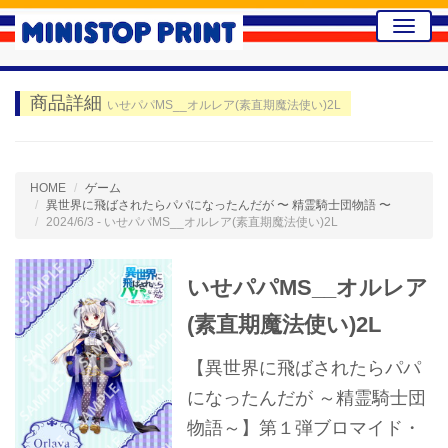
Toggle
naviga
商品詳細
いせパパMS__オルレア(素直期魔法使い)2L
HOME
ゲーム
異世界に飛ばされたらパパになったんだが 〜 精霊騎士団物語 〜
2024/6/3 - いせパパMS__オルレア(素直期魔法使い)2L
いせパパMS__オルレア
(素直期魔法使い)2L
【異世界に飛ばされたらパパ
になったんだが ～精霊騎士団
物語～】第１弾ブロマイド・