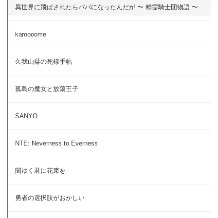
異世界に飛ばされたらパパになったんだが 〜 精霊騎士団物語 〜
karoooome
久我山栞の死様手帖
孤島の魔女と放蕩王子
SANYO
NTE: Neverness to Everness
闇ゆく君に花束を
勇者の選択肢がおかしい