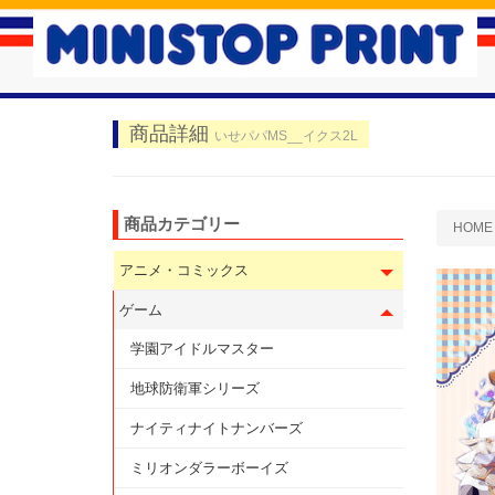
商品詳細
いせパパMS__イクス2L
商品カテゴリー
HOME
アニメ・コミックス
ゲーム
学園アイドルマスター
地球防衛軍シリーズ
ナイティナイトナンバーズ
ミリオンダラーボーイズ