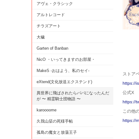
アヴェ・クラシック
アルトレコード
チラズアート
大穢
Garten of Banban
NicO ・いってきますのお部屋・
MakeS -おはよう、私のセイ-
ストアペー
eXtend(文化放送エクステンド)
https://
公式X
異世界に飛ばされたらパパになったんだ
が 〜 精霊騎士団物語 〜
https://
karoooome
この他
https://
久我山栞の死様手帖
孤島の魔女と放蕩王子