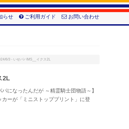
知らせ
ご利用ガイド
お問い合わせ
024/6/3 - いせパパMS__イクス2L
2L
パパになったんだが ～精霊騎士団物語～】
ッカーが「ミニストッププリント」に登