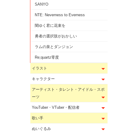
SANYO
NTE: Neverness to Everness
闇ゆく君に花束を
勇者の選択肢がおかしい
ラムの泉とダンジョン
Re;quartz零度
イラスト
キャラクター
アーティスト・タレント・アイドル・スポ
ーツ
YouTuber・VTuber・配信者
歌い手
ぬいぐるみ