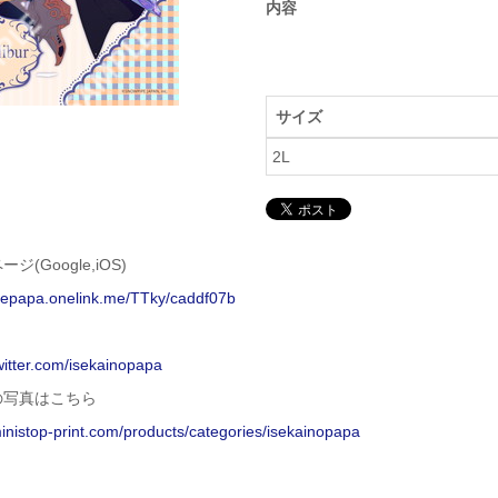
内容
サイズ
2L
ジ(Google,iOS)
isepapa.onelink.me/TTky/caddf07b
twitter.com/isekainopapa
の写真はこちら
ministop-print.com/products/categories/isekainopapa