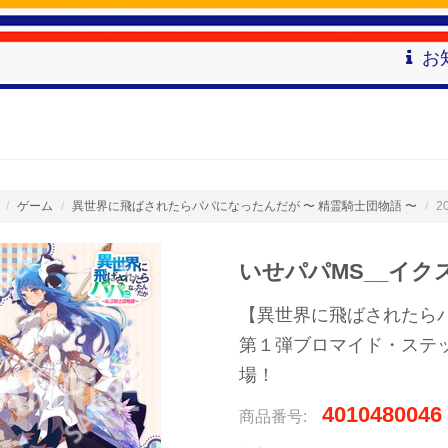
お
ゲーム
異世界に飛ばされたらパパになったんだが 〜 精霊騎士団物語 〜
2
いせパパMS__イクス
【異世界に飛ばされたら
第１弾ブロマイド・ステ
場！
4010480046
商品番号: