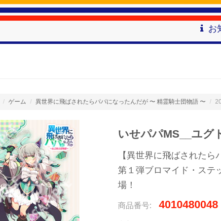
お
ゲーム
異世界に飛ばされたらパパになったんだが 〜 精霊騎士団物語 〜
2
いせパパMS__ユグ
【異世界に飛ばされたら
第１弾ブロマイド・ステ
場！
4010480048
商品番号: