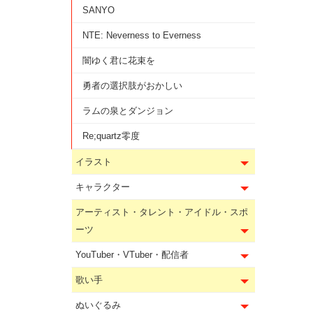
SANYO
NTE: Neverness to Everness
闇ゆく君に花束を
勇者の選択肢がおかしい
ラムの泉とダンジョン
Re;quartz零度
イラスト
キャラクター
アーティスト・タレント・アイドル・スポ
ーツ
YouTuber・VTuber・配信者
歌い手
ぬいぐるみ