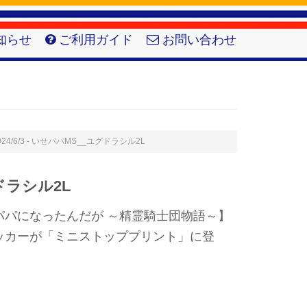
知らせ
ご利用ガイド
お問い合わせ
024/6/3 - いせパパMS__ユグドラシル2L
ドラシル2L
パパになったんだが ～精霊騎士団物語～】
ッカーが「ミニストッププリント」に登