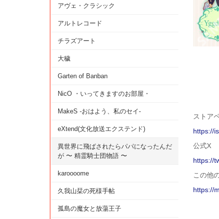
アヴェ・クラシック
アルトレコード
チラズアート
大穢
Garten of Banban
NicO ・いってきますのお部屋・
MakeS -おはよう、私のセイ-
ストアペー
eXtend(文化放送エクステンド)
https://
公式X
異世界に飛ばされたらパパになったんだ
が 〜 精霊騎士団物語 〜
https://
karoooome
この他
https://
久我山栞の死様手帖
孤島の魔女と放蕩王子