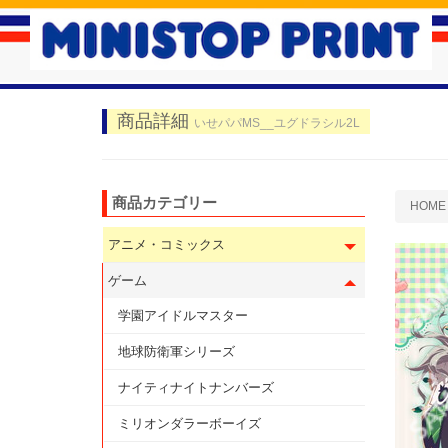
商品詳細
いせパパMS__ユグドラシル2L
商品カテゴリー
HOME
アニメ・コミックス
ゲーム
学園アイドルマスター
地球防衛軍シリーズ
ナイティナイトナンバーズ
ミリオンダラーボーイズ