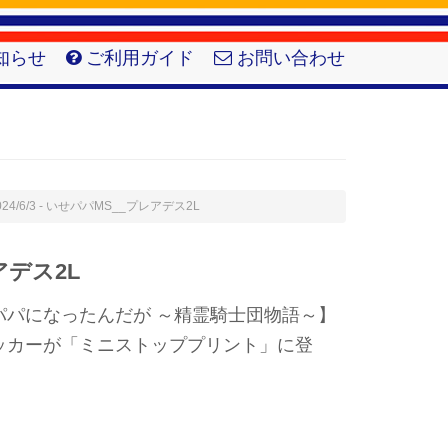
知らせ
ご利用ガイド
お問い合わせ
024/6/3 - いせパパMS__プレアデス2L
アデス2L
パパになったんだが ～精霊騎士団物語～】
ッカーが「ミニストッププリント」に登