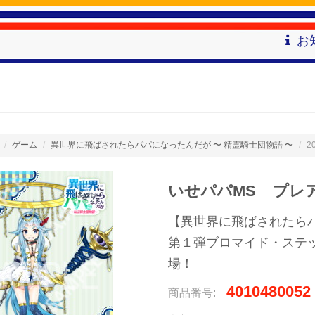
お
ゲーム
異世界に飛ばされたらパパになったんだが 〜 精霊騎士団物語 〜
2
いせパパMS__プレ
【異世界に飛ばされたら
第１弾ブロマイド・ステ
場！
4010480052
商品番号: