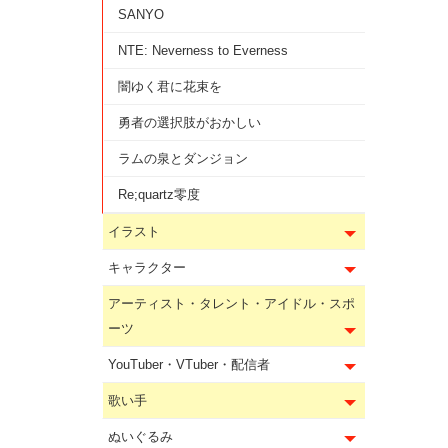
SANYO
NTE: Neverness to Everness
闇ゆく君に花束を
勇者の選択肢がおかしい
ラムの泉とダンジョン
Re;quartz零度
イラスト
キャラクター
アーティスト・タレント・アイドル・スポ
ーツ
YouTuber・VTuber・配信者
歌い手
ぬいぐるみ