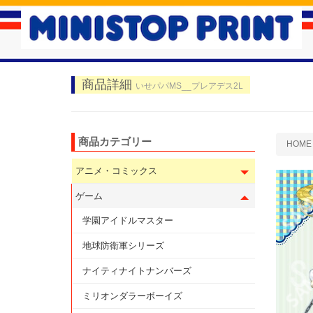
商品詳細
いせパパMS__プレアデス2L
商品カテゴリー
HOME
アニメ・コミックス
ゲーム
学園アイドルマスター
地球防衛軍シリーズ
ナイティナイトナンバーズ
ミリオンダラーボーイズ