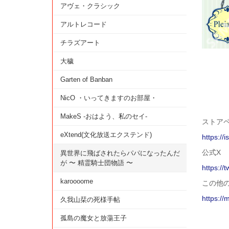
アヴェ・クラシック
アルトレコード
チラズアート
大穢
Garten of Banban
NicO ・いってきますのお部屋・
MakeS -おはよう、私のセイ-
ストアペー
eXtend(文化放送エクステンド)
https://
公式X
異世界に飛ばされたらパパになったんだ
が 〜 精霊騎士団物語 〜
https://
karoooome
この他
https://
久我山栞の死様手帖
孤島の魔女と放蕩王子