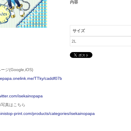
内容
サイズ
2L
ジ(Google,iOS)
isepapa.onelink.me/TTky/caddf07b
twitter.com/isekainopapa
の写真はこちら
ministop-print.com/products/categories/isekainopapa