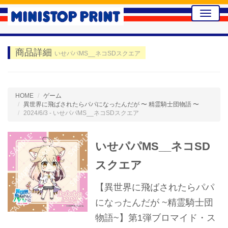
Toggle
naviga
商品詳細
いせパパMS__ネコSDスクエア
HOME
ゲーム
異世界に飛ばされたらパパになったんだが 〜 精霊騎士団物語 〜
2024/6/3 - いせパパMS__ネコSDスクエア
いせパパMS__ネコSD
スクエア
【異世界に飛ばされたらパパ
になったんだが ~精霊騎士団
物語~】第1弾ブロマイド・ス