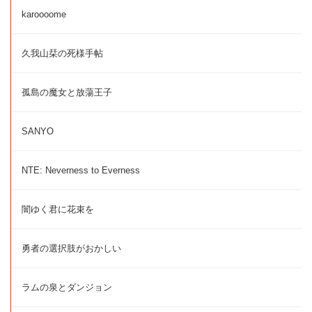
karoooome
久我山栞の死様手帖
孤島の魔女と放蕩王子
SANYO
NTE: Neverness to Everness
闇ゆく君に花束を
勇者の選択肢がおかしい
ラムの泉とダンジョン