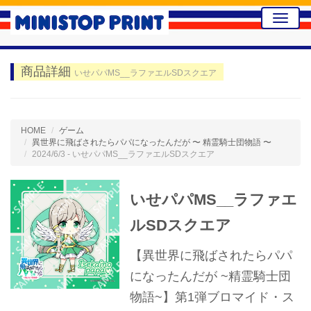
Toggle
naviga
商品詳細
いせパパMS__ラファエルSDスクエア
HOME
ゲーム
異世界に飛ばされたらパパになったんだが 〜 精霊騎士団物語 〜
2024/6/3 - いせパパMS__ラファエルSDスクエア
いせパパMS__ラファエ
ルSDスクエア
【異世界に飛ばされたらパパ
になったんだが ~精霊騎士団
物語~】第1弾ブロマイド・ス