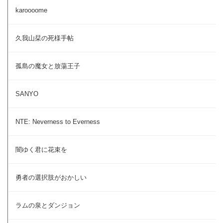
karoooome
久我山栞の死様手帖
孤島の魔女と放蕩王子
SANYO
NTE: Neverness to Everness
闇ゆく君に花束を
勇者の選択肢がおかしい
ラムの泉とダンジョン