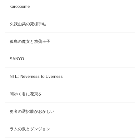
karoooome
久我山栞の死様手帖
孤島の魔女と放蕩王子
SANYO
NTE: Neverness to Everness
闇ゆく君に花束を
勇者の選択肢がおかしい
ラムの泉とダンジョン