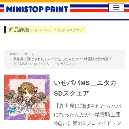
Toggle
naviga
商品詳細
いせパパMS__ユタカSDスクエア
HOME
ゲーム
異世界に飛ばされたらパパになったんだが 〜 精霊騎士団物語 〜
2024/6/3 - いせパパMS__ユタカSDスクエア
いせパパMS__ユタカ
SDスクエア
【異世界に飛ばされたらパパ
になったんだが ~精霊騎士団
物語~】第1弾ブロマイド・ス